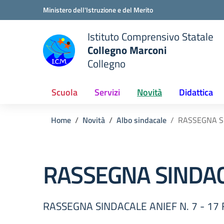
Vai ai contenuti
Vai al menu di navigazione
Vai al footer
Ministero dell'Istruzione e del Merito
Istituto Comprensivo Statale
Collegno Marconi
Collegno
Scuola
Servizi
Novità
Didattica
Home
Novità
Albo sindacale
RASSEGNA SI
RASSEGNA SINDACA
RASSEGNA SINDACALE ANIEF N. 7 - 17