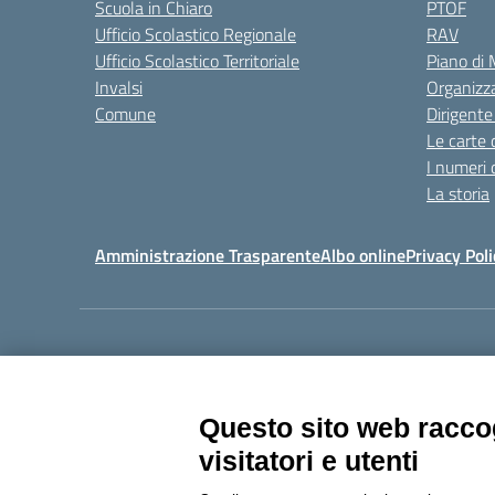
Scuola in Chiaro
PTOF
Ufficio Scolastico Regionale
RAV
Ufficio Scolastico Territoriale
Piano di
Invalsi
Organizz
Comune
Dirigente
Le carte 
I numeri 
La storia
Amministrazione Trasparente
Albo online
Privacy Poli
Centralino:
011405392
Questo sito web raccog
visitatori e utenti