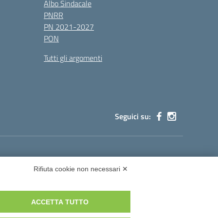
Albo Sindacale
PNRR
PN 2021-2027
PON
Tutti gli argomenti
Seguici su:
cg002@pec.istruzione.it
Rifiuta cookie non necessari ✕
ACCETTA TUTTO