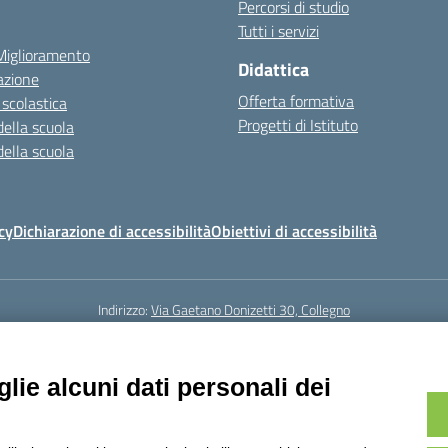
Percorsi di studio
Tutti i servizi
 Miglioramento
Didattica
azione
Offerta formativa
 scolastica
Progetti di Istituto
della scuola
della scuola
cy
Dichiarazione di accessibilità
Obiettivi di accessibilità
Indirizzo:
Via Gaetano Donizetti 30, Collegno
5
Email:
toic8cg002@istruzione.it
Posta elettronica certificata (PEC):
toic8
Codice fiscale: 95641450010
lie alcuni dati personali dei
Codice meccanografico:
toic8cg002
Codice Indice delle Pubbliche Amministrazioni (IPA): D0ZZDV0V
Codice unico di fatturazione (CUF): FJDH3Z