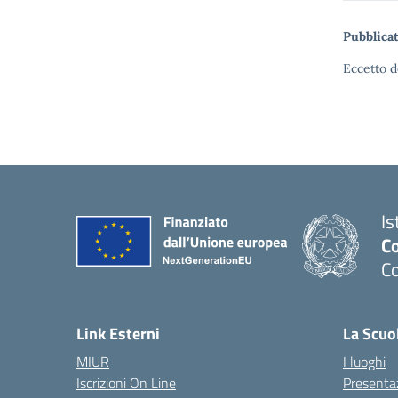
Pubblicat
Eccetto d
Is
C
C
Link Esterni
La Scuo
MIUR
I luoghi
Iscrizioni On Line
Presenta