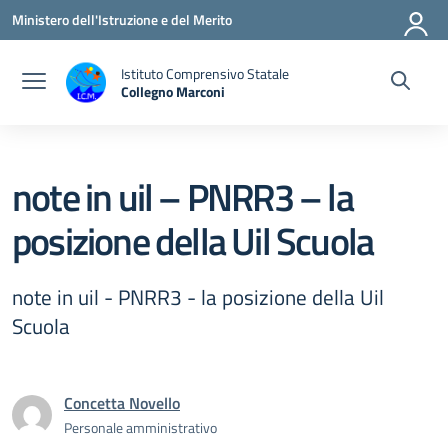
Vai ai contenuti
Vai al menu di navigazione
Vai al footer
Ministero dell'Istruzione e del Merito
Istituto Comprensivo Statale
Collegno Marconi
note in uil – PNRR3 – la
posizione della Uil Scuola
note in uil - PNRR3 - la posizione della Uil
Scuola
Concetta Novello
Personale amministrativo