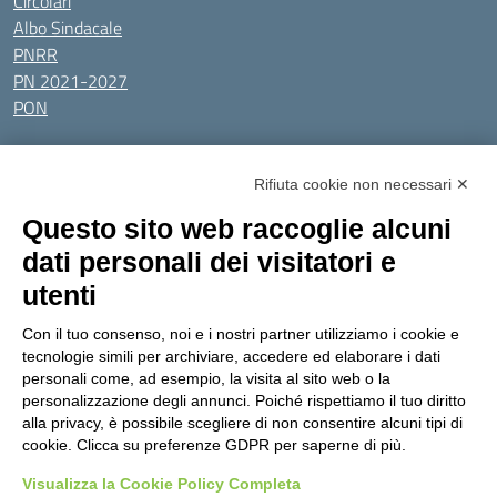
Circolari
Albo Sindacale
PNRR
PN 2021-2027
PON
Tutti gli argomenti
Rifiuta cookie non necessari ✕
Amministrazione Trasparente
Albo online
Privacy Policy
Questo sito web raccoglie alcuni
Dichiarazione di accessibilità
Obiettivi di accessibilità
dati personali dei visitatori e
Seguici su:
utenti
Con il tuo consenso, noi e i nostri partner utilizziamo i cookie e
Indirizzo:
Via Gaetano Donizetti 30, Collegno
tecnologie simili per archiviare, accedere ed elaborare i dati
Centralino:
0114053925
Email:
toic8cg002@istruzione.it
personali come, ad esempio, la visita al sito web o la
Posta elettronica certificata (PEC):
toic8cg002@pec.istruzione.it
personalizzazione degli annunci. Poiché rispettiamo il tuo diritto
alla privacy, è possibile scegliere di non consentire alcuni tipi di
Codice fiscale: 95641450010
cookie. Clicca su preferenze GDPR per saperne di più.
Codice meccanografico:
toic8cg002
Visualizza la Cookie Policy Completa
Codice Indice delle Pubbliche Amministrazioni (IPA): D0ZZDV0V