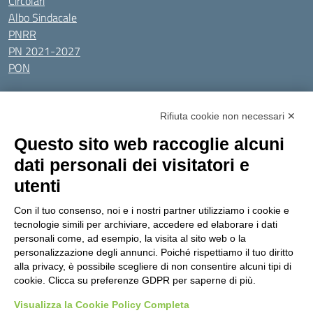
Circolari
Albo Sindacale
PNRR
PN 2021-2027
PON
Tutti gli argomenti
Rifiuta cookie non necessari ✕
Amministrazione Trasparente
Albo online
Privacy Policy
Questo sito web raccoglie alcuni
Dichiarazione di accessibilità
Obiettivi di accessibilità
dati personali dei visitatori e
Seguici su:
utenti
Con il tuo consenso, noi e i nostri partner utilizziamo i cookie e
Indirizzo:
Via Gaetano Donizetti 30, Collegno
tecnologie simili per archiviare, accedere ed elaborare i dati
Centralino:
0114053925
Email:
toic8cg002@istruzione.it
personali come, ad esempio, la visita al sito web o la
Posta elettronica certificata (PEC):
toic8cg002@pec.istruzione.it
personalizzazione degli annunci. Poiché rispettiamo il tuo diritto
alla privacy, è possibile scegliere di non consentire alcuni tipi di
Codice fiscale: 95641450010
cookie. Clicca su preferenze GDPR per saperne di più.
Codice meccanografico:
toic8cg002
Visualizza la Cookie Policy Completa
Codice Indice delle Pubbliche Amministrazioni (IPA): D0ZZDV0V