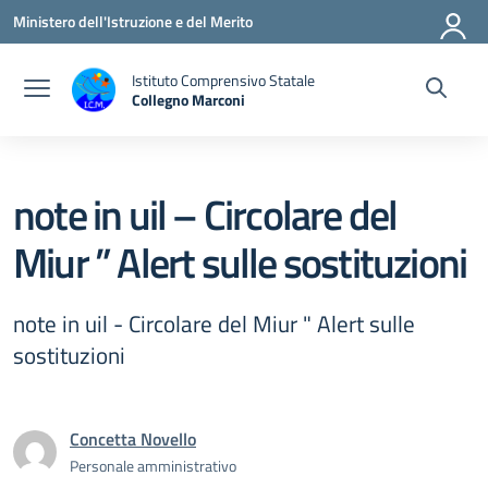
Vai ai contenuti
Vai al menu di navigazione
Vai al footer
Ministero dell'Istruzione e del Merito
Istituto Comprensivo Statale
Collegno Marconi
note in uil – Circolare del
Miur ” Alert sulle sostituzioni
note in uil - Circolare del Miur " Alert sulle
sostituzioni
Concetta Novello
Personale amministrativo