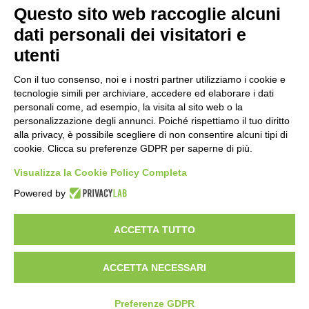
Amministrazione Trasparente
Albo online
Privacy Policy
Questo sito web raccoglie alcuni
Dichiarazione di accessibilità
Obiettivi di accessibilità
dati personali dei visitatori e
Seguici su:
utenti
Con il tuo consenso, noi e i nostri partner utilizziamo i cookie e
Indirizzo:
Via Gaetano Donizetti 30, Collegno
tecnologie simili per archiviare, accedere ed elaborare i dati
Centralino:
0114053925
Email:
toic8cg002@istruzione.it
personali come, ad esempio, la visita al sito web o la
Posta elettronica certificata (PEC):
toic8cg002@pec.istruzione.it
personalizzazione degli annunci. Poiché rispettiamo il tuo diritto
alla privacy, è possibile scegliere di non consentire alcuni tipi di
Codice fiscale: 95641450010
cookie. Clicca su preferenze GDPR per saperne di più.
Codice meccanografico:
toic8cg002
Visualizza la Cookie Policy Completa
Codice Indice delle Pubbliche Amministrazioni (IPA): D0ZZDV0V
Codice unico di fatturazione (CUF): FJDH3Z
Powered by
Copyright 2023 © ISTITUTO COMPRENSIVO "GUGLIELMO MARCONI" |
PEC: TOIC8CG002@pec.istruzione.it
ACCETTA TUTTO
ACCETTA NECESSARI
Idea e progetto di Designers Italia
Preferenze GDPR