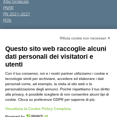
Albo Sindacale
PNRR
PN 2021-2027
PON
Tutti gli argomenti
Rifiuta cookie non necessari ✕
Amministrazione Trasparente
Albo online
Privacy Policy
Questo sito web raccoglie alcuni
Dichiarazione di accessibilità
Obiettivi di accessibilità
dati personali dei visitatori e
Seguici su:
utenti
Con il tuo consenso, noi e i nostri partner utilizziamo i cookie e
Indirizzo:
Via Gaetano Donizetti 30, Collegno
tecnologie simili per archiviare, accedere ed elaborare i dati
Centralino:
0114053925
Email:
toic8cg002@istruzione.it
personali come, ad esempio, la visita al sito web o la
Posta elettronica certificata (PEC):
toic8cg002@pec.istruzione.it
personalizzazione degli annunci. Poiché rispettiamo il tuo diritto
alla privacy, è possibile scegliere di non consentire alcuni tipi di
Codice fiscale: 95641450010
cookie. Clicca su preferenze GDPR per saperne di più.
Codice meccanografico:
toic8cg002
Visualizza la Cookie Policy Completa
Codice Indice delle Pubbliche Amministrazioni (IPA): D0ZZDV0V
Codice unico di fatturazione (CUF): FJDH3Z
Powered by