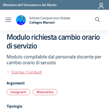
Vai ai contenuti
Vai al menu di navigazione
Vai al footer
Ministero dell'Istruzione e del Merito
Istituto Comprensivo Statale
Collegno Marconi
Modulo richiesta cambio orario
di servizio
Modulo compilabile dal personale docente per
cambio orario di servizio
Stampa / Condividi
Argomenti
Insegnanti
Modulistica
Tipologia