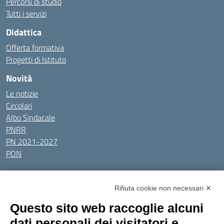
Percorsi di studio
Tutti i servizi
Didattica
Offerta formativa
Progetti di Istituto
Novità
Le notizie
Circolari
Albo Sindacale
PNRR
PN 2021-2027
PON
Tutti gli argomenti
Rifiuta cookie non necessari ✕
Amministrazione Trasparente
Albo online
Privacy Policy
Questo sito web raccoglie alcuni
Dichiarazione di accessibilità
Obiettivi di accessibilità
dati personali dei visitatori e