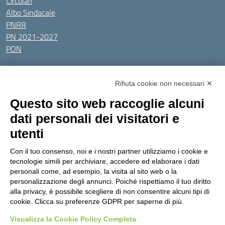
Circolari
Albo Sindacale
PNRR
PN 2021-2027
PON
Tutti gli argomenti
Rifiuta cookie non necessari ✕
Amministrazione Trasparente
Albo online
Privacy Policy
Questo sito web raccoglie alcuni
Dichiarazione di accessibilità
Obiettivi di accessibilità
dati personali dei visitatori e
Seguici su:
utenti
Con il tuo consenso, noi e i nostri partner utilizziamo i cookie e
Indirizzo:
Via Gaetano Donizetti 30, Collegno
tecnologie simili per archiviare, accedere ed elaborare i dati
Centralino:
0114053925
Email:
toic8cg002@istruzione.it
personali come, ad esempio, la visita al sito web o la
Posta elettronica certificata (PEC):
toic8cg002@pec.istruzione.it
personalizzazione degli annunci. Poiché rispettiamo il tuo diritto
alla privacy, è possibile scegliere di non consentire alcuni tipi di
Codice fiscale: 95641450010
cookie. Clicca su preferenze GDPR per saperne di più.
Codice meccanografico:
toic8cg002
Visualizza la Cookie Policy Completa
Codice Indice delle Pubbliche Amministrazioni (IPA): D0ZZDV0V