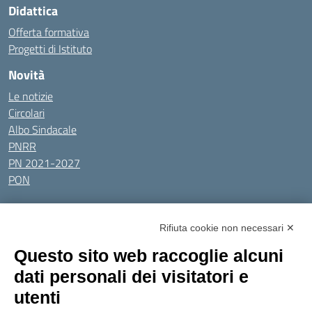
Didattica
Offerta formativa
Progetti di Istituto
Novità
Le notizie
Circolari
Albo Sindacale
PNRR
PN 2021-2027
PON
Tutti gli argomenti
Rifiuta cookie non necessari ✕
Amministrazione Trasparente
Albo online
Privacy Policy
Questo sito web raccoglie alcuni
Dichiarazione di accessibilità
Obiettivi di accessibilità
dati personali dei visitatori e
Seguici su:
utenti