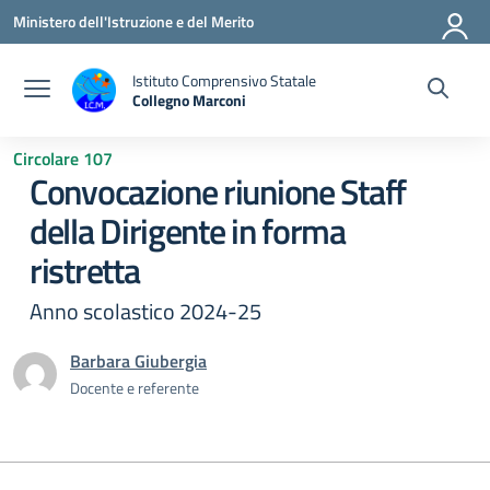
Vai ai contenuti
Vai al menu di navigazione
Vai al footer
Ministero dell'Istruzione e del Merito
Istituto Comprensivo Statale
Collegno Marconi
Circolare 107
Convocazione riunione Staff
della Dirigente in forma
ristretta
Anno scolastico 2024-25
Barbara Giubergia
Docente e referente