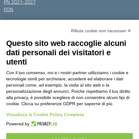
PN 2021-2027
PON
Tutti gli argomenti
Rifiuta cookie non necessari ✕
Amministrazione Trasparente
Albo online
Privacy Policy
Questo sito web raccoglie alcuni
Dichiarazione di accessibilità
Obiettivi di accessibilità
dati personali dei visitatori e
Seguici su:
utenti
Con il tuo consenso, noi e i nostri partner utilizziamo i cookie e
Indirizzo:
Via Gaetano Donizetti 30, Collegno
tecnologie simili per archiviare, accedere ed elaborare i dati
Centralino:
0114053925
Email:
toic8cg002@istruzione.it
personali come, ad esempio, la visita al sito web o la
Posta elettronica certificata (PEC):
toic8cg002@pec.istruzione.it
personalizzazione degli annunci. Poiché rispettiamo il tuo diritto
alla privacy, è possibile scegliere di non consentire alcuni tipi di
Codice fiscale: 95641450010
cookie. Clicca su preferenze GDPR per saperne di più.
Codice meccanografico:
toic8cg002
Visualizza la Cookie Policy Completa
Codice Indice delle Pubbliche Amministrazioni (IPA): D0ZZDV0V
Codice unico di fatturazione (CUF): FJDH3Z
Powered by
Copyright 2023 © ISTITUTO COMPRENSIVO "GUGLIELMO MARCONI" |