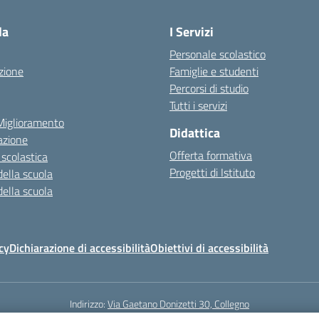
la
I Servizi
Personale scolastico
zione
Famiglie e studenti
Percorsi di studio
Tutti i servizi
 Miglioramento
Didattica
azione
Offerta formativa
 scolastica
Progetti di Istituto
della scuola
della scuola
cy
Dichiarazione di accessibilità
Obiettivi di accessibilità
Indirizzo:
Via Gaetano Donizetti 30, Collegno
5
Email:
toic8cg002@istruzione.it
Posta elettronica certificata (PEC):
toic8