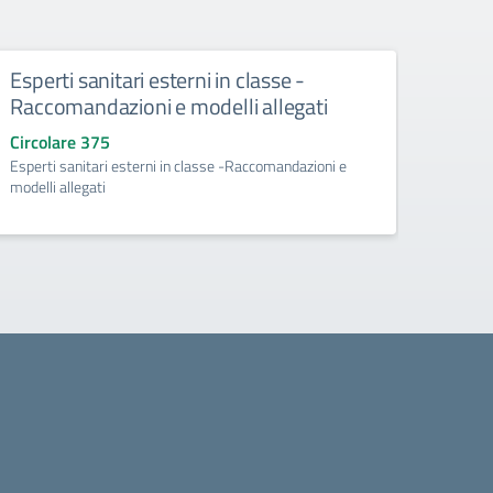
Esperti sanitari esterni in classe -
Avvis
Raccomandazioni e modelli allegati
l’amm
al p
Circolare 375
Esperti sanitari esterni in classe -Raccomandazioni e
Circo
modelli allegati
Avviso 
formati