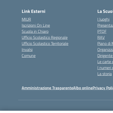
Link Esterni
La Scuo
MIUR
I luoghi
Iscrizioni On Line
Presenta
Scuola in Chiaro
PTOF
Ufficio Scolastico Regionale
RAV
Ufficio Scolastico Territoriale
Piano di
Invalsi
Organizz
Comune
Dirigente
Le carte 
I numeri 
La storia
Amministrazione Trasparente
Albo online
Privacy Poli
Centralino:
011405392