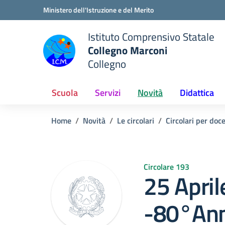
Vai ai contenuti
Vai al menu di navigazione
Vai al footer
Ministero dell'Istruzione e del Merito
Istituto Comprensivo Statale
Collegno Marconi
Collegno
Scuola
Servizi
Novità
Didattica
Home
Novità
Le circolari
Circolari per doc
Circolare 193
25 Apri
-80°Anni