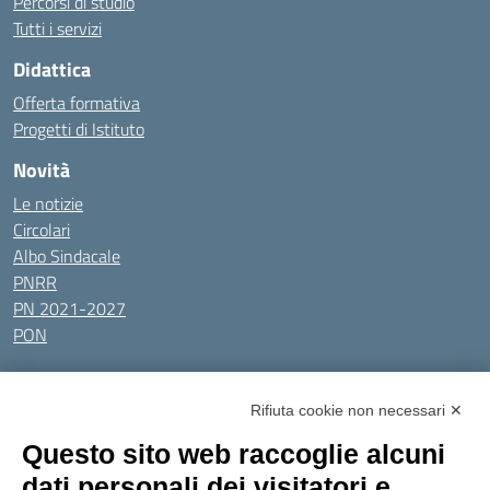
Percorsi di studio
Tutti i servizi
Didattica
Offerta formativa
Progetti di Istituto
Novità
Le notizie
Circolari
Albo Sindacale
PNRR
PN 2021-2027
PON
Tutti gli argomenti
Rifiuta cookie non necessari ✕
Amministrazione Trasparente
Albo online
Privacy Policy
Questo sito web raccoglie alcuni
Dichiarazione di accessibilità
Obiettivi di accessibilità
dati personali dei visitatori e