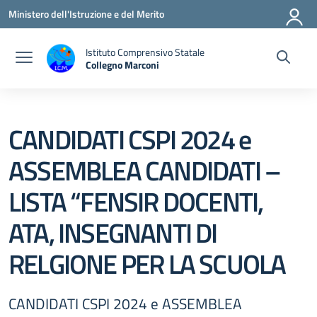
Vai ai contenuti
Vai al menu di navigazione
Vai al footer
Ministero dell'Istruzione e del Merito
Istituto Comprensivo Statale
Collegno Marconi
CANDIDATI CSPI 2024 e
ASSEMBLEA CANDIDATI –
LISTA “FENSIR DOCENTI,
ATA, INSEGNANTI DI
RELGIONE PER LA SCUOLA
CANDIDATI CSPI 2024 e ASSEMBLEA