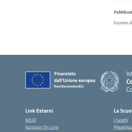
Pubblicat
Eccetto d
Is
C
C
Link Esterni
La Scuo
MIUR
I luoghi
Iscrizioni On Line
Presenta