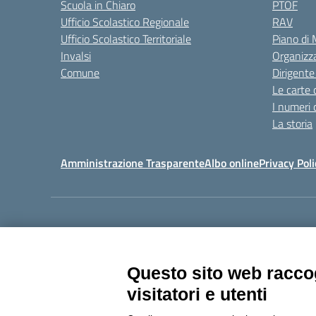
Scuola in Chiaro
PTOF
Ufficio Scolastico Regionale
RAV
Ufficio Scolastico Territoriale
Piano di
Invalsi
Organizz
Comune
Dirigente
Le carte 
I numeri 
La storia
Amministrazione Trasparente
Albo online
Privacy Poli
Centralino:
011405392
Questo sito web raccog
visitatori e utenti