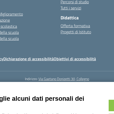
Percorsi di studio
Tutti i servizi
 Miglioramento
Didattica
azione
Offerta formativa
 scolastica
Progetti di Istituto
della scuola
della scuola
cy
Dichiarazione di accessibilità
Obiettivi di accessibilità
Indirizzo:
Via Gaetano Donizetti 30, Collegno
5
Email:
toic8cg002@istruzione.it
Posta elettronica certificata (PEC):
toic8
Codice fiscale: 95641450010
lie alcuni dati personali dei
Codice meccanografico:
toic8cg002
Codice Indice delle Pubbliche Amministrazioni (IPA): D0ZZDV0V
Codice unico di fatturazione (CUF): FJDH3Z