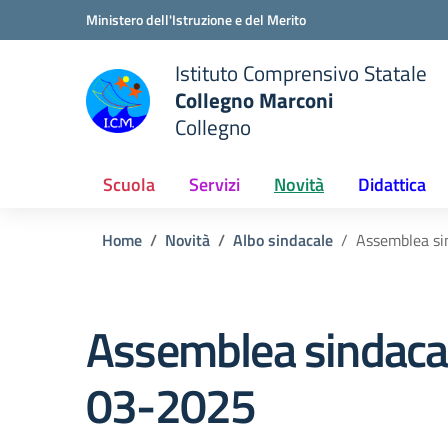
Vai ai contenuti
Vai al menu di navigazione
Vai al footer
Ministero dell'Istruzione e del Merito
Istituto Comprensivo Statale
Collegno Marconi
Collegno
Scuola
Servizi
Novità
Didattica
Home
Novità
Albo sindacale
Assemblea si
Assemblea sindacal
03-2025