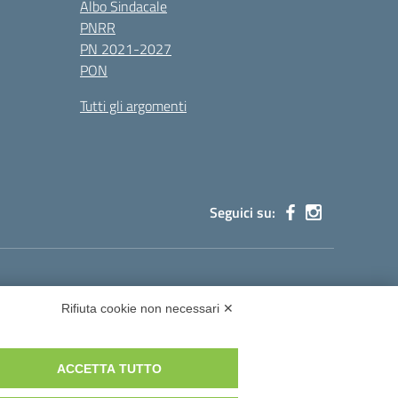
Albo Sindacale
PNRR
PN 2021-2027
PON
Tutti gli argomenti
Seguici su:
cg002@pec.istruzione.it
Rifiuta cookie non necessari ✕
ACCETTA TUTTO