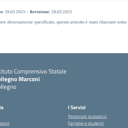
o:
28.02.2025
-
Revisione:
28.02.2025
ove diversamente specificato, questo articolo è stato rilasciato sott
tituto Comprensivo Statale
ollegno Marconi
ollegno
la
I Servizi
Personale scolastico
zione
Famiglie e studenti