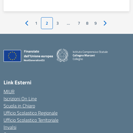
1
2
3
…
7
8
9
Pagina precedente
Pagina successi
Istituto Comprensivo Statale
Collegno Marconi
Collegno
Link Esterni
MIUR
Iscrizioni On Line
Scuola in Chiaro
Ufficio Scolastico Regionale
Ufficio Scolastico Territoriale
Invalsi