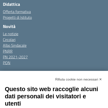
Didattica
Offerta formativa
Progetti di Istituto
Novità
Le notizie
Circolari
Albo Sindacale
PNRR
PN 2021-2027
PON
Tutti gli argomenti
Rifiuta cookie non necessari ✕
Amministrazione Trasparente
Albo online
Privacy Policy
Questo sito web raccoglie alcuni
Dichiarazione di accessibilità
Obiettivi di accessibilità
dati personali dei visitatori e
Seguici su:
utenti