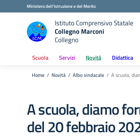
Vai ai contenuti
Vai al menu di navigazione
Vai al footer
Ministero dell'Istruzione e del Merito
Istituto Comprensivo Statale
Collegno Marconi
Collegno
Scuola
Servizi
Novità
Didattica
Home
Novità
Albo sindacale
A scuola, dia
A scuola, diamo for
del 20 febbraio 20