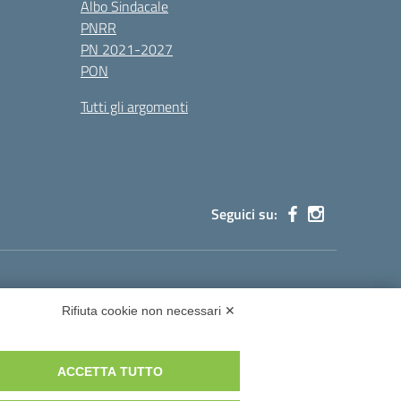
Albo Sindacale
PNRR
PN 2021-2027
PON
Tutti gli argomenti
Seguici su:
cg002@pec.istruzione.it
Rifiuta cookie non necessari ✕
ACCETTA TUTTO