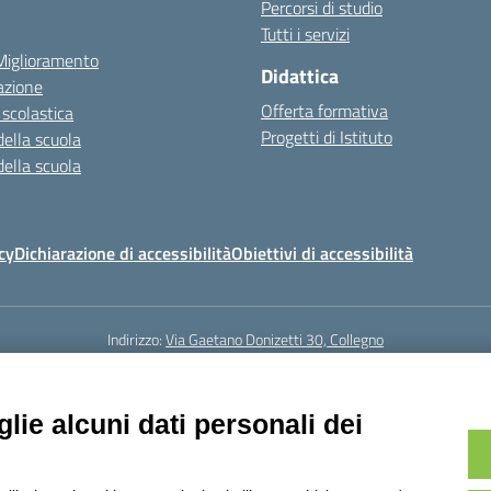
Percorsi di studio
Tutti i servizi
 Miglioramento
Didattica
azione
Offerta formativa
 scolastica
Progetti di Istituto
della scuola
della scuola
cy
Dichiarazione di accessibilità
Obiettivi di accessibilità
Indirizzo:
Via Gaetano Donizetti 30, Collegno
5
Email:
toic8cg002@istruzione.it
Posta elettronica certificata (PEC):
toic8
Codice fiscale: 95641450010
lie alcuni dati personali dei
Codice meccanografico:
toic8cg002
Codice Indice delle Pubbliche Amministrazioni (IPA): D0ZZDV0V
Codice unico di fatturazione (CUF): FJDH3Z