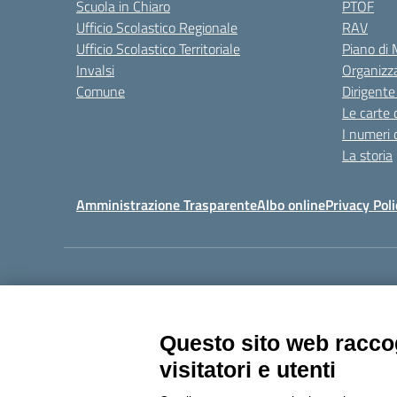
Scuola in Chiaro
PTOF
Ufficio Scolastico Regionale
RAV
Ufficio Scolastico Territoriale
Piano di
Invalsi
Organizz
Comune
Dirigente
Le carte 
I numeri 
La storia
Amministrazione Trasparente
Albo online
Privacy Poli
Centralino:
011405392
Questo sito web raccog
visitatori e utenti