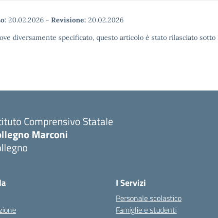
o:
20.02.2026
-
Revisione:
20.02.2026
ove diversamente specificato, questo articolo è stato rilasciato sott
tituto Comprensivo Statale
ollegno Marconi
ollegno
la
I Servizi
Personale scolastico
zione
Famiglie e studenti