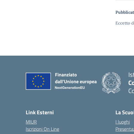
Pubblicat
Eccetto d
Is
C
C
Link Esterni
La Scuo
MIUR
I luoghi
Iscrizioni On Line
Presenta