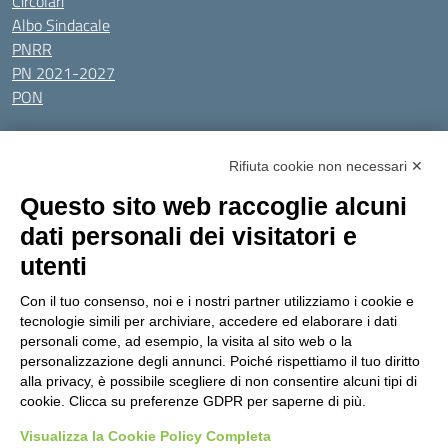
Circolari
Albo Sindacale
PNRR
PN 2021-2027
PON
Tutti gli argomenti
Rifiuta cookie non necessari ✕
Amministrazione Trasparente
Albo online
Privacy Policy
Questo sito web raccoglie alcuni
Dichiarazione di accessibilità
Obiettivi di accessibilità
dati personali dei visitatori e
Seguici su:
utenti
Con il tuo consenso, noi e i nostri partner utilizziamo i cookie e
Indirizzo:
Via Gaetano Donizetti 30, Collegno
tecnologie simili per archiviare, accedere ed elaborare i dati
Centralino:
0114053925
Email:
toic8cg002@istruzione.it
personali come, ad esempio, la visita al sito web o la
Posta elettronica certificata (PEC):
toic8cg002@pec.istruzione.it
personalizzazione degli annunci. Poiché rispettiamo il tuo diritto
alla privacy, è possibile scegliere di non consentire alcuni tipi di
Codice fiscale: 95641450010
cookie. Clicca su preferenze GDPR per saperne di più.
Codice meccanografico:
toic8cg002
Visualizza la Cookie Policy Completa
Codice Indice delle Pubbliche Amministrazioni (IPA): D0ZZDV0V