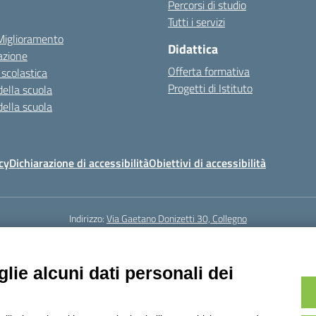
Percorsi di studio
Tutti i servizi
 Miglioramento
Didattica
azione
Offerta formativa
 scolastica
Progetti di Istituto
della scuola
della scuola
cy
Dichiarazione di accessibilità
Obiettivi di accessibilità
Indirizzo:
Via Gaetano Donizetti 30, Collegno
5
Email:
toic8cg002@istruzione.it
Posta elettronica certificata (PEC):
toic8
Codice fiscale: 95641450010
lie alcuni dati personali dei
Codice meccanografico:
toic8cg002
Codice Indice delle Pubbliche Amministrazioni (IPA): D0ZZDV0V
Codice unico di fatturazione (CUF): FJDH3Z