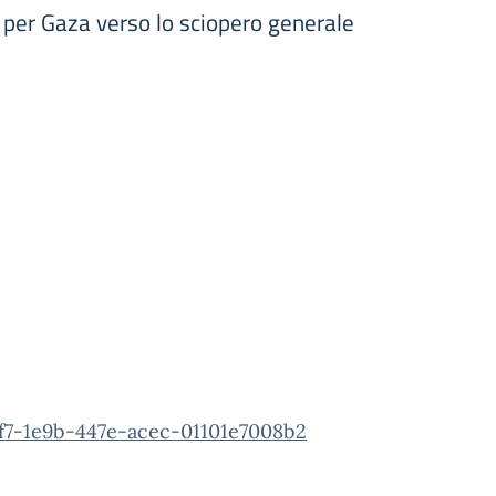
per Gaza verso lo sciopero generale
f7-1e9b-447e-acec-01101e7008b2