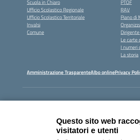
Scuola in Chiaro
PTOF
Ufficio Scolastico Regionale
RAV
Ufficio Scolastico Territoriale
Piano di
Invalsi
Organizz
Comune
Dirigente
Le carte 
I numeri 
La storia
Amministrazione Trasparente
Albo online
Privacy Poli
Centralino:
011405392
Questo sito web raccog
visitatori e utenti