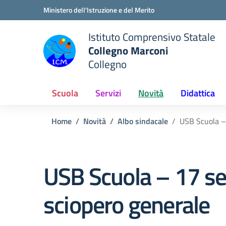
Vai ai contenuti
Vai al menu di navigazione
Vai al footer
Ministero dell'Istruzione e del Merito
Istituto Comprensivo Statale
Collegno Marconi
Collegno
Scuola
Servizi
Novità
Didattica
Home
Novità
Albo sindacale
USB Scuola – 
USB Scuola – 17 se
sciopero generale