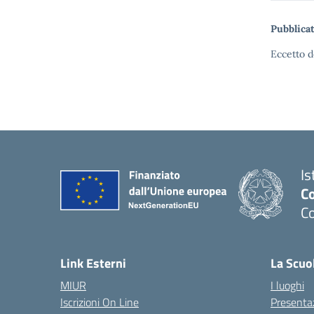
Pubblicat
Eccetto d
Is
C
C
Link Esterni
La Scuo
MIUR
I luoghi
Iscrizioni On Line
Presenta