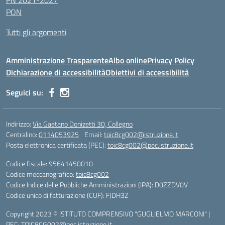
PN 2021-2027
PON
Tutti gli argomenti
Amministrazione Trasparente
Albo online
Privacy Policy
Dichiarazione di accessibilità
Obiettivi di accessibilità
Seguici su:
Indirizzo:
Via Gaetano Donizetti 30, Collegno
Centralino:
0114053925
Email:
toic8cg002@istruzione.it
Posta elettronica certificata (PEC):
toic8cg002@pec.istruzione.it
Codice fiscale: 95641450010
Codice meccanografico:
toic8cg002
Codice Indice delle Pubbliche Amministrazioni (IPA): D0ZZDV0V
Codice unico di fatturazione (CUF): FJDH3Z
Copyright 2023 © ISTITUTO COMPRENSIVO "GUGLIELMO MARCONI" |
PEC: TOIC8CG002@pec.istruzione.it