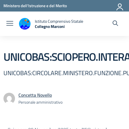
Vai ai contenuti
Vai al menu di navigazione
Vai al footer
Ministero dell'Istruzione e del Merito
Istituto Comprensivo Statale
Collegno Marconi
UNICOBAS:SCIOPERO.INTER
UNICOBAS:CIRCOLARE.MINISTERO.FUNZIONE.P
Concetta Novello
Personale amministrativo