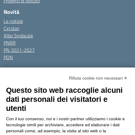
Progetti di Istituto
Novità
Le notizie
Circolari
Albo Sindacale
PNRR
PN 2021-2027
PON
Tutti gli argomenti
Rifiuta cookie non necessari ✕
Amministrazione Trasparente
Albo online
Privacy Policy
Questo sito web raccoglie alcuni
Dichiarazione di accessibilità
Obiettivi di accessibilità
dati personali dei visitatori e
Seguici su:
utenti
Con il tuo consenso, noi e i nostri partner utilizziamo i cookie e
Indirizzo:
Via Gaetano Donizetti 30, Collegno
tecnologie simili per archiviare, accedere ed elaborare i dati
Centralino:
0114053925
Email:
toic8cg002@istruzione.it
personali come, ad esempio, la visita al sito web o la