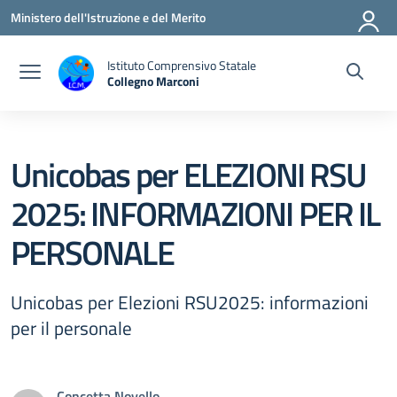
Vai ai contenuti
Vai al menu di navigazione
Vai al footer
Ministero dell'Istruzione e del Merito
Istituto Comprensivo Statale
Collegno Marconi
Unicobas per ELEZIONI RSU
2025: INFORMAZIONI PER IL
PERSONALE
Unicobas per Elezioni RSU2025: informazioni
per il personale
Concetta Novello