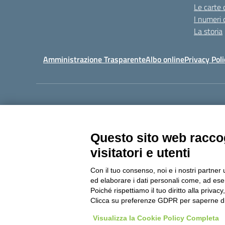
Le carte 
I numeri 
La storia
Amministrazione Trasparente
Albo online
Privacy Poli
Centralino:
011405392
Questo sito web raccog
visitatori e utenti
Con il tuo consenso, noi e i nostri partner 
Copyright 20
ed elaborare i dati personali come, ad esem
Poiché rispettiamo il tuo diritto alla privacy
Clicca su preferenze GDPR per saperne di
Visualizza la Cookie Policy Completa