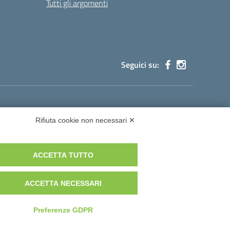
Tutti gli argomenti
Seguici su:
cg002@pec.istruzione.it
Rifiuta cookie non necessari ✕
ACCETTA TUTTO
istruzione.it
ACCETTA NECESSARI
Idea e progetto di Designers Italia
Preferenze GDPR