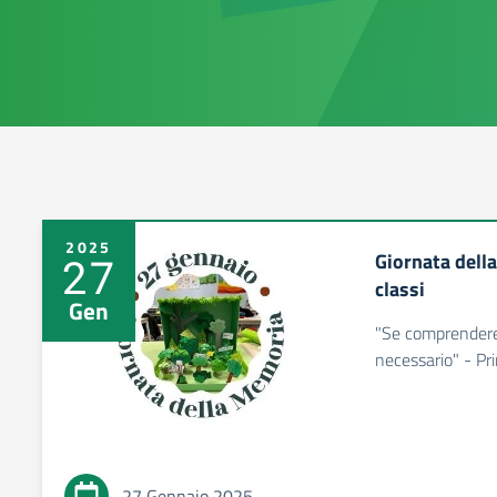
2025
Giornata della
27
classi
Gen
"Se comprendere 
necessario" - Pr
27 Gennaio 2025