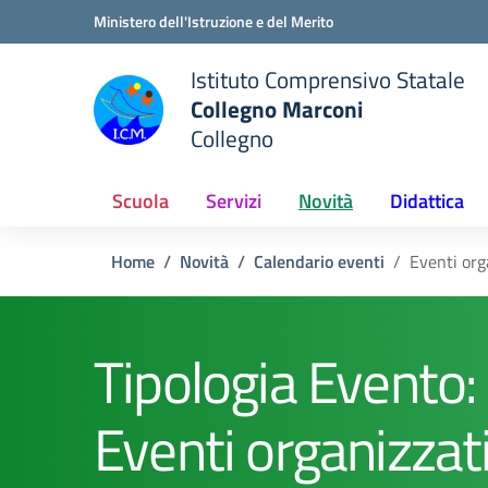
Vai ai contenuti
Vai al menu di navigazione
Vai al footer
Ministero dell'Istruzione e del Merito
Istituto Comprensivo Statale
Collegno Marconi
Collegno
Scuola
Servizi
Novità
Didattica
Home
Novità
Calendario eventi
Eventi org
Tipologia Evento:
Eventi organizzat