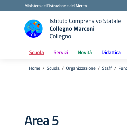
Vai ai contenuti
Vai al menu di navigazione
Vai al footer
Ministero dell'Istruzione e del Merito
Istituto Comprensivo Statale
Collegno Marconi
Collegno
Scuola
Servizi
Novità
Didattica
Home
Scuola
Organizzazione
Staff
Funz
Area 5