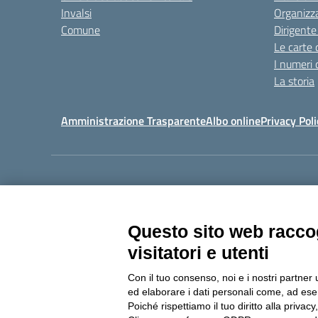
Invalsi
Organizz
Comune
Dirigente
Le carte 
I numeri 
La storia
Amministrazione Trasparente
Albo online
Privacy Poli
Centralino:
011405392
Questo sito web raccog
visitatori e utenti
Con il tuo consenso, noi e i nostri partner 
Copyright 20
ed elaborare i dati personali come, ad esem
Poiché rispettiamo il tuo diritto alla privacy