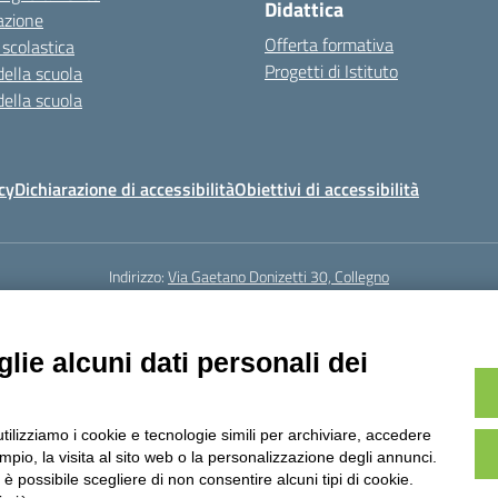
Didattica
azione
Offerta formativa
 scolastica
Progetti di Istituto
della scuola
della scuola
cy
Dichiarazione di accessibilità
Obiettivi di accessibilità
Indirizzo:
Via Gaetano Donizetti 30, Collegno
5
Email:
toic8cg002@istruzione.it
Posta elettronica certificata (PEC):
toic8
Codice fiscale: 95641450010
lie alcuni dati personali dei
Codice meccanografico:
toic8cg002
Codice Indice delle Pubbliche Amministrazioni (IPA): D0ZZDV0V
Codice unico di fatturazione (CUF): FJDH3Z
utilizziamo i cookie e tecnologie simili per archiviare, accedere
23 © ISTITUTO COMPRENSIVO "GUGLIELMO MARCONI" | PEC: TOIC8CG002@pec.
pio, la visita al sito web o la personalizzazione degli annunci.
, è possibile scegliere di non consentire alcuni tipi di cookie.