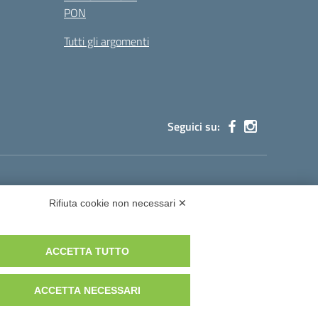
PON
Tutti gli argomenti
Seguici su:
cg002@pec.istruzione.it
Rifiuta cookie non necessari ✕
ACCETTA TUTTO
istruzione.it
ACCETTA NECESSARI