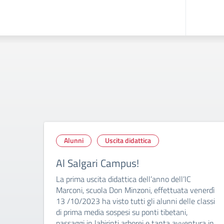
Alunni
Uscita didattica
Al Salgari Campus!
La prima uscita didattica dell’anno dell’IC
Marconi, scuola Don Minzoni, effettuata venerdì
13 /10/2023 ha visto tutti gli alunni delle classi
di prima media sospesi su ponti tibetani,
passaggi in labirinti arborei e tanta avventura in