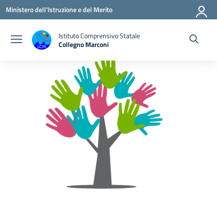
Vai ai contenuti
Vai al menu di navigazione
Vai al footer
Ministero dell'Istruzione e del Merito
Istituto Comprensivo Statale
Collegno Marconi