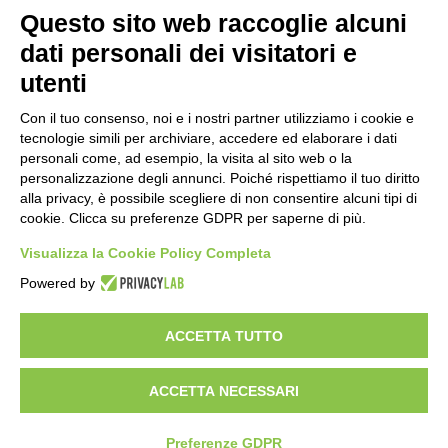
Amministrazione Trasparente
Albo online
Privacy Policy
Questo sito web raccoglie alcuni
Dichiarazione di accessibilità
Obiettivi di accessibilità
dati personali dei visitatori e
Seguici su:
utenti
Con il tuo consenso, noi e i nostri partner utilizziamo i cookie e
Indirizzo:
Via Gaetano Donizetti 30, Collegno
tecnologie simili per archiviare, accedere ed elaborare i dati
Centralino:
0114053925
Email:
toic8cg002@istruzione.it
personali come, ad esempio, la visita al sito web o la
Posta elettronica certificata (PEC):
toic8cg002@pec.istruzione.it
personalizzazione degli annunci. Poiché rispettiamo il tuo diritto
alla privacy, è possibile scegliere di non consentire alcuni tipi di
Codice fiscale: 95641450010
cookie. Clicca su preferenze GDPR per saperne di più.
Codice meccanografico:
toic8cg002
Visualizza la Cookie Policy Completa
Codice Indice delle Pubbliche Amministrazioni (IPA): D0ZZDV0V
Codice unico di fatturazione (CUF): FJDH3Z
Powered by
Copyright 2023 © ISTITUTO COMPRENSIVO "GUGLIELMO MARCONI" |
PEC: TOIC8CG002@pec.istruzione.it
ACCETTA TUTTO
ACCETTA NECESSARI
Idea e progetto di Designers Italia
Preferenze GDPR