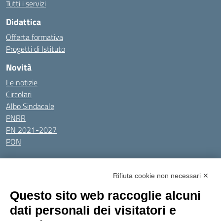
Tutti i servizi
Didattica
Offerta formativa
Progetti di Istituto
Novità
Le notizie
Circolari
Albo Sindacale
PNRR
PN 2021-2027
PON
Tutti gli argomenti
Rifiuta cookie non necessari ✕
Amministrazione Trasparente
Albo online
Privacy Policy
Questo sito web raccoglie alcuni
Dichiarazione di accessibilità
Obiettivi di accessibilità
dati personali dei visitatori e
Seguici su: