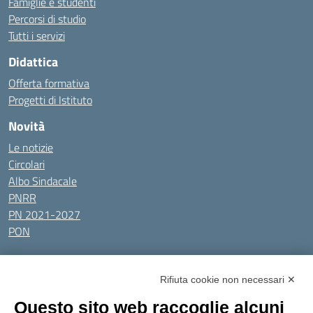
Famiglie e studenti
Percorsi di studio
Tutti i servizi
Didattica
Offerta formativa
Progetti di Istituto
Novità
Le notizie
Circolari
Albo Sindacale
PNRR
PN 2021-2027
PON
Tutti gli argomenti
Rifiuta cookie non necessari ✕
Amministrazione Trasparente
Albo online
Privacy Policy
Questo sito web raccoglie alcuni