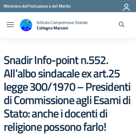
Vai ai contenuti
Vai al menu di navigazione
Vai al footer
Ministero dell'Istruzione e del Merito
Istituto Comprensivo Statale
Collegno Marconi
Snadir Info-point n.552.
All’albo sindacale ex art.25
legge 300/1970 – Presidenti
di Commissione agli Esami di
Stato: anche i docenti di
religione possono farlo!