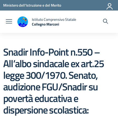
Vai ai contenuti
Vai al menu di navigazione
Vai al footer
Ministero dell'Istruzione e del Merito
Istituto Comprensivo Statale
Collegno Marconi
Snadir Info-Point n.550 –
All’albo sindacale ex art.25
legge 300/1970. Senato,
audizione FGU/Snadir su
povertà educativa e
dispersione scolastica: