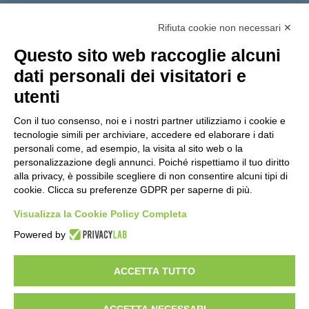
Tutti gli argomenti
Rifiuta cookie non necessari ✕
Amministrazione Trasparente
Albo online
Privacy Policy
Questo sito web raccoglie alcuni
Dichiarazione di accessibilità
Obiettivi di accessibilità
dati personali dei visitatori e
Seguici su:
utenti
Con il tuo consenso, noi e i nostri partner utilizziamo i cookie e
Indirizzo:
Via Gaetano Donizetti 30, Collegno
tecnologie simili per archiviare, accedere ed elaborare i dati
Centralino:
0114053925
Email:
toic8cg002@istruzione.it
personali come, ad esempio, la visita al sito web o la
Posta elettronica certificata (PEC):
toic8cg002@pec.istruzione.it
personalizzazione degli annunci. Poiché rispettiamo il tuo diritto
alla privacy, è possibile scegliere di non consentire alcuni tipi di
Codice fiscale: 95641450010
cookie. Clicca su preferenze GDPR per saperne di più.
Codice meccanografico:
toic8cg002
Visualizza la Cookie Policy Completa
Codice Indice delle Pubbliche Amministrazioni (IPA): D0ZZDV0V
Codice unico di fatturazione (CUF): FJDH3Z
Powered by
Copyright 2023 © ISTITUTO COMPRENSIVO "GUGLIELMO MARCONI" |
PEC: TOIC8CG002@pec.istruzione.it
ACCETTA TUTTO
ACCETTA NECESSARI