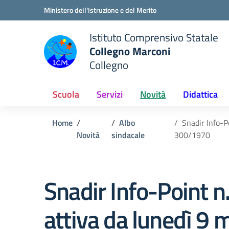
Vai ai contenuti
Vai al menu di navigazione
Vai al footer
Ministero dell'Istruzione e del Merito
Istituto Comprensivo Statale
Collegno Marconi
Collegno
Scuola
Servizi
Novità
Didattica
Home
Albo
Snadir Info-P
Novità
sindacale
300/1970
Snadir Info-Point n
attiva da lunedì 9 m