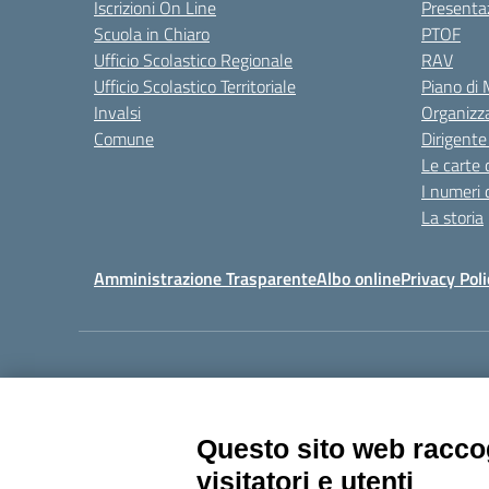
Iscrizioni On Line
Presenta
Scuola in Chiaro
PTOF
Ufficio Scolastico Regionale
RAV
Ufficio Scolastico Territoriale
Piano di
Invalsi
Organizz
Comune
Dirigente
Le carte 
I numeri 
La storia
Amministrazione Trasparente
Albo online
Privacy Poli
Centralino:
011405392
Questo sito web raccog
visitatori e utenti