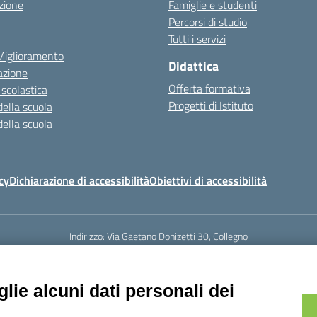
zione
Famiglie e studenti
Percorsi di studio
Tutti i servizi
 Miglioramento
Didattica
azione
Offerta formativa
 scolastica
Progetti di Istituto
della scuola
della scuola
cy
Dichiarazione di accessibilità
Obiettivi di accessibilità
Indirizzo:
Via Gaetano Donizetti 30, Collegno
5
Email:
toic8cg002@istruzione.it
Posta elettronica certificata (PEC):
toic8
Codice fiscale: 95641450010
lie alcuni dati personali dei
Codice meccanografico:
toic8cg002
Codice Indice delle Pubbliche Amministrazioni (IPA): D0ZZDV0V