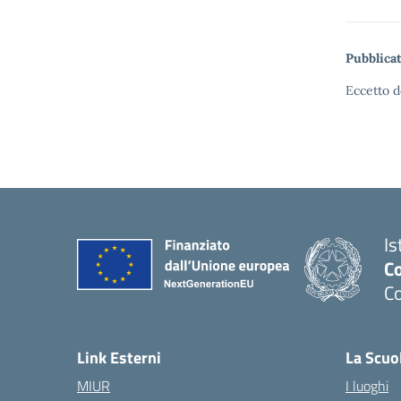
Pubblicat
Eccetto d
Is
C
C
Link Esterni
La Scuo
MIUR
I luoghi