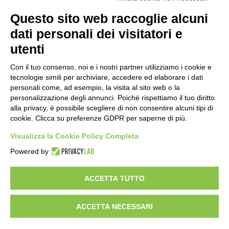
Amministrazione Trasparente
Albo online
Privacy Policy
Questo sito web raccoglie alcuni
Dichiarazione di accessibilità
Obiettivi di accessibilità
dati personali dei visitatori e
Seguici su:
utenti
Con il tuo consenso, noi e i nostri partner utilizziamo i cookie e
Indirizzo:
Via Gaetano Donizetti 30, Collegno
tecnologie simili per archiviare, accedere ed elaborare i dati
Centralino:
0114053925
Email:
toic8cg002@istruzione.it
personali come, ad esempio, la visita al sito web o la
Posta elettronica certificata (PEC):
toic8cg002@pec.istruzione.it
personalizzazione degli annunci. Poiché rispettiamo il tuo diritto
alla privacy, è possibile scegliere di non consentire alcuni tipi di
Codice fiscale: 95641450010
cookie. Clicca su preferenze GDPR per saperne di più.
Codice meccanografico:
toic8cg002
Visualizza la Cookie Policy Completa
Codice Indice delle Pubbliche Amministrazioni (IPA): D0ZZDV0V
Codice unico di fatturazione (CUF): FJDH3Z
Powered by
Copyright 2023 © ISTITUTO COMPRENSIVO "GUGLIELMO MARCONI" |
PEC: TOIC8CG002@pec.istruzione.it
ACCETTA TUTTO
ACCETTA NECESSARI
Idea e progetto di Designers Italia