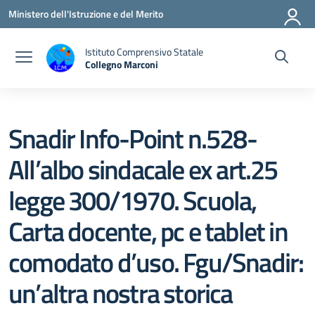
Vai ai contenuti
Vai al menu di navigazione
Vai al footer
Ministero dell'Istruzione e del Merito
Istituto Comprensivo Statale
Collegno Marconi
Snadir Info-Point n.528-
All’albo sindacale ex art.25
legge 300/1970. Scuola,
Carta docente, pc e tablet in
comodato d’uso. Fgu/Snadir:
un’altra nostra storica