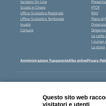
Iscrizioni On Line
Presenta
Scuola in Chiaro
PTOF
Ufficio Scolastico Regionale
RAV
Ufficio Scolastico Territoriale
Piano di
Invalsi
Organizz
Comune
Dirigente
Le carte 
I numeri 
La storia
Amministrazione Trasparente
Albo online
Privacy Poli
Centralino:
011405392
Questo sito web raccog
visitatori e utenti