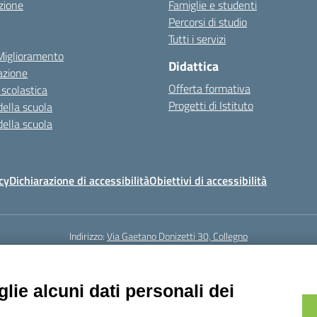
zione
Famiglie e studenti
Percorsi di studio
Tutti i servizi
 Miglioramento
Didattica
azione
Offerta formativa
 scolastica
Progetti di Istituto
della scuola
della scuola
cy
Dichiarazione di accessibilità
Obiettivi di accessibilità
Indirizzo:
Via Gaetano Donizetti 30, Collegno
5
Email:
toic8cg002@istruzione.it
Posta elettronica certificata (PEC):
toic8
Codice fiscale: 95641450010
lie alcuni dati personali dei
Codice meccanografico:
toic8cg002
Codice Indice delle Pubbliche Amministrazioni (IPA): D0ZZDV0V