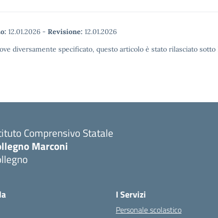
o:
12.01.2026
-
Revisione:
12.01.2026
ove diversamente specificato, questo articolo è stato rilasciato sott
tituto Comprensivo Statale
ollegno Marconi
ollegno
la
I Servizi
Personale scolastico