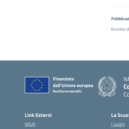
Pubblicat
Eccetto d
Is
C
C
Link Esterni
La Scuo
MIUR
I luoghi