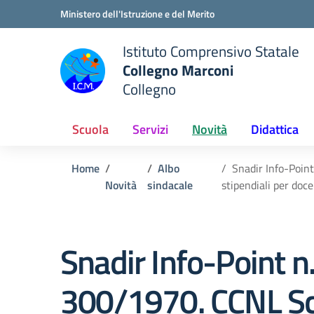
Vai ai contenuti
Vai al menu di navigazione
Vai al footer
Ministero dell'Istruzione e del Merito
Istituto Comprensivo Statale
Collegno Marconi
Collegno
Scuola
Servizi
Novità
Didattica
Home
Albo
Snadir Info-Poin
Novità
sindacale
stipendiali per doc
Snadir Info-Point n
300/1970. CCNL Scu