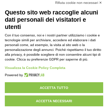
Rifiuta cookie non necessari ✕
Amministrazione Trasparente
Albo online
Privacy Policy
Questo sito web raccoglie alcuni
Dichiarazione di accessibilità
Obiettivi di accessibilità
dati personali dei visitatori e
Seguici su:
utenti
Con il tuo consenso, noi e i nostri partner utilizziamo i cookie e
Indirizzo:
Via Gaetano Donizetti 30, Collegno
tecnologie simili per archiviare, accedere ed elaborare i dati
Centralino:
0114053925
Email:
toic8cg002@istruzione.it
personali come, ad esempio, la visita al sito web o la
Posta elettronica certificata (PEC):
toic8cg002@pec.istruzione.it
personalizzazione degli annunci. Poiché rispettiamo il tuo diritto
alla privacy, è possibile scegliere di non consentire alcuni tipi di
Codice fiscale: 95641450010
cookie. Clicca su preferenze GDPR per saperne di più.
Codice meccanografico:
toic8cg002
Visualizza la Cookie Policy Completa
Codice Indice delle Pubbliche Amministrazioni (IPA): D0ZZDV0V
Codice unico di fatturazione (CUF): FJDH3Z
Powered by
Copyright 2023 © ISTITUTO COMPRENSIVO "GUGLIELMO MARCONI" |
PEC: TOIC8CG002@pec.istruzione.it
ACCETTA TUTTO
ACCETTA NECESSARI
Idea e progetto di Designers Italia