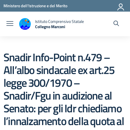
Vai ai contenuti
Vai al menu di navigazione
Vai al footer
Ministero dell'Istruzione e del Merito
Istituto Comprensivo Statale
Collegno Marconi
Snadir Info-Point n.479 –
All’albo sindacale ex art.25
legge 300/1970 –
Snadir/Fgu in audizione al
Senato: per gli Idr chiediamo
l’innalzamento della quota al