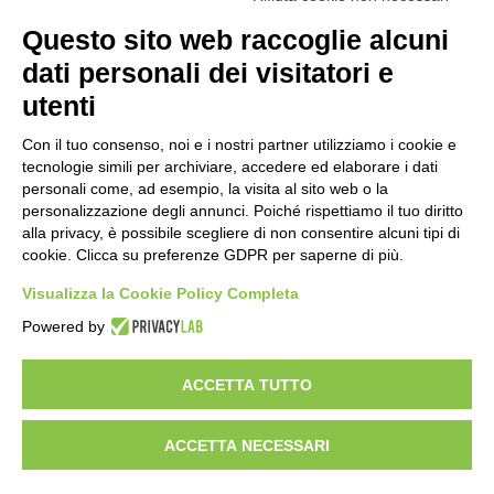
Amministrazione Trasparente
Albo online
Privacy Policy
Questo sito web raccoglie alcuni
Dichiarazione di accessibilità
Obiettivi di accessibilità
dati personali dei visitatori e
Seguici su:
utenti
Con il tuo consenso, noi e i nostri partner utilizziamo i cookie e
Indirizzo:
Via Gaetano Donizetti 30, Collegno
tecnologie simili per archiviare, accedere ed elaborare i dati
Centralino:
0114053925
Email:
toic8cg002@istruzione.it
personali come, ad esempio, la visita al sito web o la
Posta elettronica certificata (PEC):
toic8cg002@pec.istruzione.it
personalizzazione degli annunci. Poiché rispettiamo il tuo diritto
alla privacy, è possibile scegliere di non consentire alcuni tipi di
Codice fiscale: 95641450010
cookie. Clicca su preferenze GDPR per saperne di più.
Codice meccanografico:
toic8cg002
Visualizza la Cookie Policy Completa
Codice Indice delle Pubbliche Amministrazioni (IPA): D0ZZDV0V
Codice unico di fatturazione (CUF): FJDH3Z
Powered by
Copyright 2023 © ISTITUTO COMPRENSIVO "GUGLIELMO MARCONI" |
PEC: TOIC8CG002@pec.istruzione.it
ACCETTA TUTTO
ACCETTA NECESSARI
Idea e progetto di Designers Italia