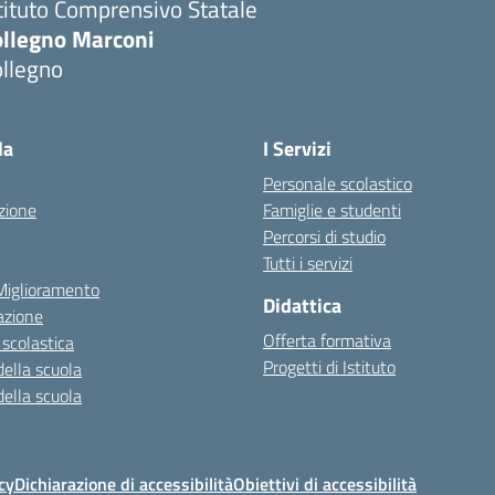
tituto Comprensivo Statale
ollegno Marconi
ollegno
la
I Servizi
Personale scolastico
zione
Famiglie e studenti
Percorsi di studio
Tutti i servizi
 Miglioramento
Didattica
azione
Offerta formativa
 scolastica
Progetti di Istituto
della scuola
della scuola
cy
Dichiarazione di accessibilità
Obiettivi di accessibilità