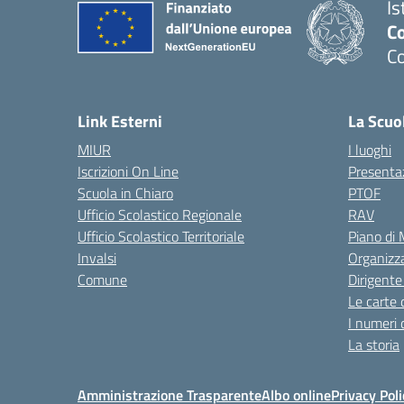
Is
C
C
Link Esterni
La Scuo
MIUR
I luoghi
Iscrizioni On Line
Presenta
Scuola in Chiaro
PTOF
Ufficio Scolastico Regionale
RAV
Ufficio Scolastico Territoriale
Piano di
Invalsi
Organizz
Comune
Dirigente
Le carte 
I numeri 
La storia
Amministrazione Trasparente
Albo online
Privacy Poli