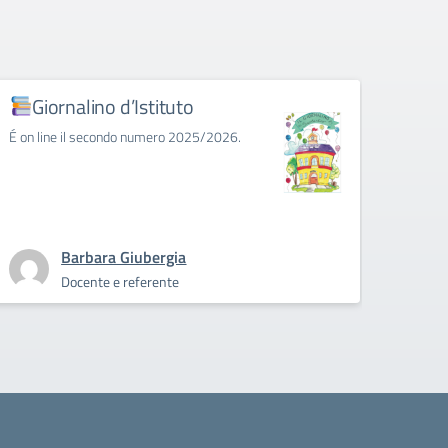
Giornalino d’Istituto
E-T
É on line il secondo numero 2025/2026.
Primi p
Barbara Giubergia
Docente e referente