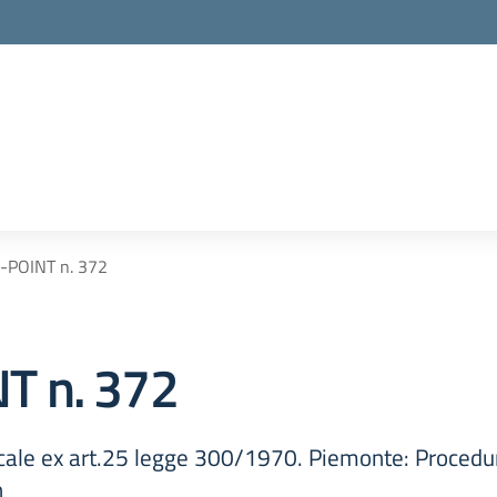
-POINT n. 372
T n. 372
le ex art.25 legge 300/1970. Piemonte: Procedura 
n