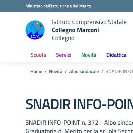
Vai ai contenuti
Vai al menu di navigazione
Vai al footer
Ministero dell'Istruzione e del Merito
Istituto Comprensivo Statale
Collegno Marconi
Collegno
Scuola
Servizi
Novità
Didattica
Home
Novità
Albo sindacale
SNADIR INFO
SNADIR INFO-POIN
SNADIR INFO-POINT n. 372 - Albo sindaca
Graduatorie di Merito per la scuola Seco