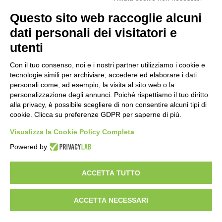
Amministrazione Trasparente
Albo online
Privacy Policy
Questo sito web raccoglie alcuni
Dichiarazione di accessibilità
Obiettivi di accessibilità
dati personali dei visitatori e
Seguici su:
utenti
Con il tuo consenso, noi e i nostri partner utilizziamo i cookie e
Indirizzo:
Via Gaetano Donizetti 30, Collegno
tecnologie simili per archiviare, accedere ed elaborare i dati
Centralino:
0114053925
Email:
toic8cg002@istruzione.it
personali come, ad esempio, la visita al sito web o la
Posta elettronica certificata (PEC):
toic8cg002@pec.istruzione.it
personalizzazione degli annunci. Poiché rispettiamo il tuo diritto
alla privacy, è possibile scegliere di non consentire alcuni tipi di
Codice fiscale: 95641450010
cookie. Clicca su preferenze GDPR per saperne di più.
Codice meccanografico:
toic8cg002
Visualizza la Cookie Policy Completa
Codice Indice delle Pubbliche Amministrazioni (IPA): D0ZZDV0V
Codice unico di fatturazione (CUF): FJDH3Z
Powered by
Copyright 2023 © ISTITUTO COMPRENSIVO "GUGLIELMO MARCONI" |
PEC: TOIC8CG002@pec.istruzione.it
ACCETTA TUTTO
ACCETTA NECESSARI
Idea e progetto di Designers Italia