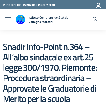
Vai ai contenuti
Vai al menu di navigazione
Vai al footer
Ministero dell'Istruzione e del Merito
Istituto Comprensivo Statale
Collegno Marconi
Snadir Info-Point n.364 –
All’albo sindacale ex art.25
legge 300/1970. Piemonte:
Procedura straordinaria –
Approvate le Graduatorie di
Merito per la scuola