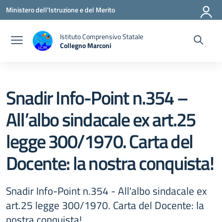
Vai ai contenuti
Vai al menu di navigazione
Vai al footer
Ministero dell'Istruzione e del Merito
Istituto Comprensivo Statale
Collegno Marconi
Snadir Info-Point n.354 –
All’albo sindacale ex art.25
legge 300/1970. Carta del
Docente: la nostra conquista!
Snadir Info-Point n.354 - All'albo sindacale ex
art.25 legge 300/1970. Carta del Docente: la
nostra conquista!