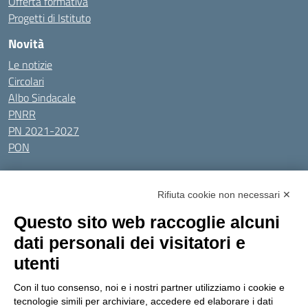
Offerta formativa
Progetti di Istituto
Novità
Le notizie
Circolari
Albo Sindacale
PNRR
PN 2021-2027
PON
Tutti gli argomenti
Rifiuta cookie non necessari ✕
Amministrazione Trasparente
Albo online
Privacy Policy
Questo sito web raccoglie alcuni
Dichiarazione di accessibilità
Obiettivi di accessibilità
dati personali dei visitatori e
Seguici su:
utenti
Con il tuo consenso, noi e i nostri partner utilizziamo i cookie e
Indirizzo:
Via Gaetano Donizetti 30, Collegno
tecnologie simili per archiviare, accedere ed elaborare i dati