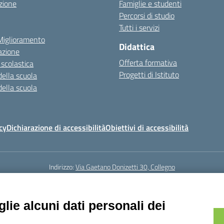
zione
Famiglie e studenti
Percorsi di studio
Tutti i servizi
 Miglioramento
Didattica
azione
Offerta formativa
 scolastica
Progetti di Istituto
della scuola
della scuola
cy
Dichiarazione di accessibilità
Obiettivi di accessibilità
Indirizzo:
Via Gaetano Donizetti 30, Collegno
5
Email:
toic8cg002@istruzione.it
Posta elettronica certificata (PEC):
toic8
Codice fiscale: 95641450010
lie alcuni dati personali dei
Codice meccanografico:
toic8cg002
Codice Indice delle Pubbliche Amministrazioni (IPA): D0ZZDV0V