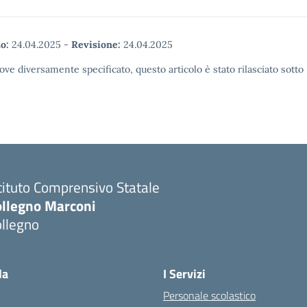
o:
24.04.2025
-
Revisione:
24.04.2025
ove diversamente specificato, questo articolo è stato rilasciato sott
tituto Comprensivo Statale
ollegno Marconi
ollegno
la
I Servizi
Personale scolastico