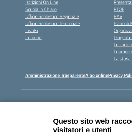
Iscrizioni On Line
Presenta
Scuola in Chiaro
PTOF
Ufficio Scolastico Regionale
RAV
Ufficio Scolastico Territoriale
Piano di
Invalsi
Organizz
Comune
Dirigente
Le carte 
I numeri 
La storia
Amministrazione Trasparente
Albo online
Privacy Poli
Centralino:
011405392
Questo sito web raccog
visitatori e utenti