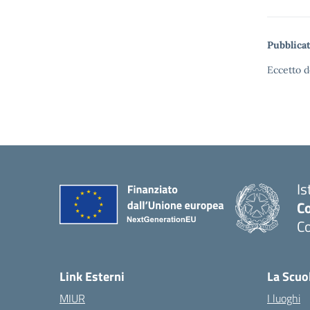
Pubblicat
Eccetto d
Is
C
C
Link Esterni
La Scuo
MIUR
I luoghi