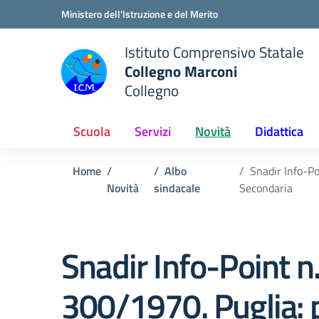
Vai ai contenuti
Vai al menu di navigazione
Vai al footer
Ministero dell'Istruzione e del Merito
Istituto Comprensivo Statale
Collegno Marconi
Collegno
Scuola
Servizi
Novità
Didattica
Home
Albo
Snadir Info-Po
Novità
sindacale
Secondaria
Snadir Info-Point n
300/1970. Puglia: p