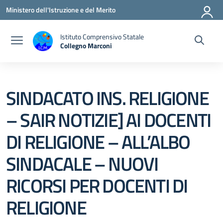
Vai ai contenuti
Vai al menu di navigazione
Vai al footer
Ministero dell'Istruzione e del Merito
Istituto Comprensivo Statale
Collegno Marconi
SINDACATO INS. RELIGIONE
– SAIR NOTIZIE] AI DOCENTI
DI RELIGIONE – ALL’ALBO
SINDACALE – NUOVI
RICORSI PER DOCENTI DI
RELIGIONE