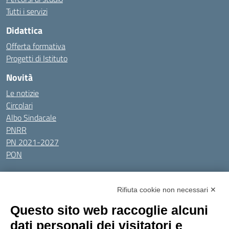
Tutti i servizi
Didattica
Offerta formativa
Progetti di Istituto
Novità
Le notizie
Circolari
Albo Sindacale
PNRR
PN 2021-2027
PON
Tutti gli argomenti
Rifiuta cookie non necessari ✕
Amministrazione Trasparente
Albo online
Privacy Policy
Questo sito web raccoglie alcuni
Dichiarazione di accessibilità
Obiettivi di accessibilità
dati personali dei visitatori e