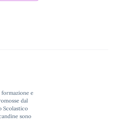
i formazione e
promosse dal
io Scolastico
locandine sono