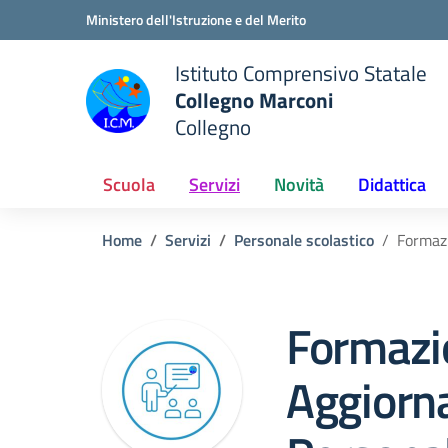
Vai ai contenuti
Vai al menu di navigazione
Vai al footer
Ministero dell'Istruzione e del Merito
Istituto Comprensivo Statale
Collegno Marconi
Collegno
Scuola
Servizi
Novità
Didattica
Home
Servizi
Personale scolastico
Formaz
Formazi
Aggiorn