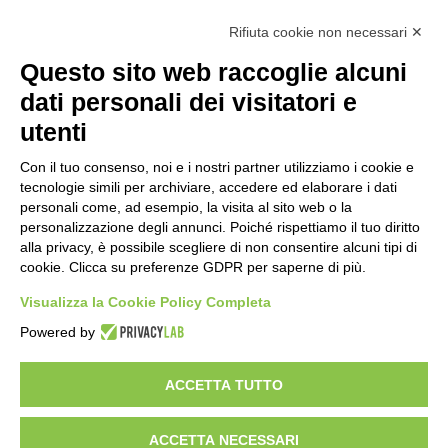
Tutti gli argomenti
Rifiuta cookie non necessari ✕
Amministrazione Trasparente
Albo online
Privacy Policy
Questo sito web raccoglie alcuni
Dichiarazione di accessibilità
Obiettivi di accessibilità
dati personali dei visitatori e
Seguici su:
utenti
Con il tuo consenso, noi e i nostri partner utilizziamo i cookie e
Indirizzo:
Via Gaetano Donizetti 30, Collegno
tecnologie simili per archiviare, accedere ed elaborare i dati
Centralino:
0114053925
Email:
toic8cg002@istruzione.it
personali come, ad esempio, la visita al sito web o la
Posta elettronica certificata (PEC):
toic8cg002@pec.istruzione.it
personalizzazione degli annunci. Poiché rispettiamo il tuo diritto
alla privacy, è possibile scegliere di non consentire alcuni tipi di
Codice fiscale: 95641450010
cookie. Clicca su preferenze GDPR per saperne di più.
Codice meccanografico:
toic8cg002
Visualizza la Cookie Policy Completa
Codice Indice delle Pubbliche Amministrazioni (IPA): D0ZZDV0V
Codice unico di fatturazione (CUF): FJDH3Z
Powered by
Copyright 2023 © ISTITUTO COMPRENSIVO "GUGLIELMO MARCONI" |
PEC: TOIC8CG002@pec.istruzione.it
ACCETTA TUTTO
ACCETTA NECESSARI
Idea e progetto di Designers Italia