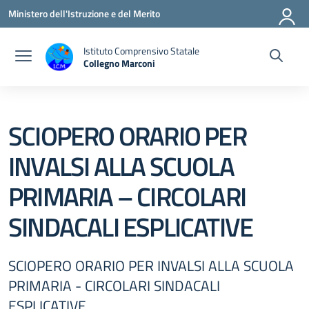
Vai ai contenuti
Vai al menu di navigazione
Vai al footer
Ministero dell'Istruzione e del Merito
Istituto Comprensivo Statale
Collegno Marconi
SCIOPERO ORARIO PER
INVALSI ALLA SCUOLA
PRIMARIA – CIRCOLARI
SINDACALI ESPLICATIVE
SCIOPERO ORARIO PER INVALSI ALLA SCUOLA
PRIMARIA - CIRCOLARI SINDACALI
ESPLICATIVE