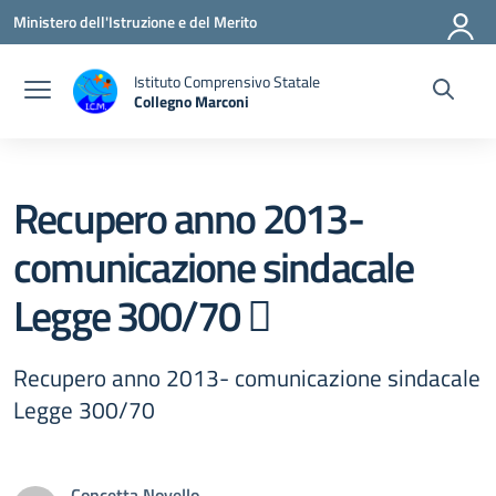
Vai ai contenuti
Vai al menu di navigazione
Vai al footer
Ministero dell'Istruzione e del Merito
Istituto Comprensivo Statale
Collegno Marconi
Recupero anno 2013-
comunicazione sindacale
Legge 300/70 
Recupero anno 2013- comunicazione sindacale
Legge 300/70
Concetta Novello