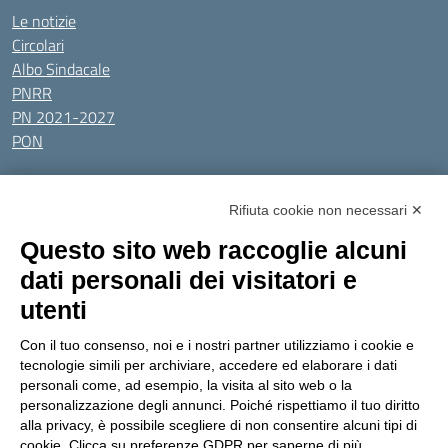
Le notizie
Circolari
Albo Sindacale
PNRR
PN 2021-2027
PON
Tutti gli argomenti
Rifiuta cookie non necessari ✕
Amministrazione Trasparente
Albo online
Privacy Policy
Questo sito web raccoglie alcuni
Dichiarazione di accessibilità
Obiettivi di accessibilità
dati personali dei visitatori e
Seguici su:
utenti
Con il tuo consenso, noi e i nostri partner utilizziamo i cookie e
Indirizzo:
Via Gaetano Donizetti 30, Collegno
tecnologie simili per archiviare, accedere ed elaborare i dati
Centralino:
0114053925
Email:
toic8cg002@istruzione.it
personali come, ad esempio, la visita al sito web o la
Posta elettronica certificata (PEC):
toic8cg002@pec.istruzione.it
personalizzazione degli annunci. Poiché rispettiamo il tuo diritto
alla privacy, è possibile scegliere di non consentire alcuni tipi di
Codice fiscale: 95641450010
cookie. Clicca su preferenze GDPR per saperne di più.