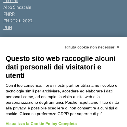
Circolari
Albo Sindacale
PNRR
PN 2021-2027
PON
Tutti gli argomenti
Rifiuta cookie non necessari ✕
Amministrazione Trasparente
Albo online
Privacy Policy
Questo sito web raccoglie alcuni
Dichiarazione di accessibilità
Obiettivi di accessibilità
dati personali dei visitatori e
Seguici su:
utenti
Con il tuo consenso, noi e i nostri partner utilizziamo i cookie e
Indirizzo:
Via Gaetano Donizetti 30, Collegno
tecnologie simili per archiviare, accedere ed elaborare i dati
Centralino:
0114053925
Email:
toic8cg002@istruzione.it
personali come, ad esempio, la visita al sito web o la
Posta elettronica certificata (PEC):
toic8cg002@pec.istruzione.it
personalizzazione degli annunci. Poiché rispettiamo il tuo diritto
alla privacy, è possibile scegliere di non consentire alcuni tipi di
Codice fiscale: 95641450010
cookie. Clicca su preferenze GDPR per saperne di più.
Codice meccanografico:
toic8cg002
Visualizza la Cookie Policy Completa
Codice Indice delle Pubbliche Amministrazioni (IPA): D0ZZDV0V