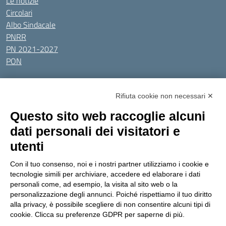
Le notizie
Circolari
Albo Sindacale
PNRR
PN 2021-2027
PON
Tutti gli argomenti
Rifiuta cookie non necessari ✕
Amministrazione Trasparente
Albo online
Privacy Policy
Questo sito web raccoglie alcuni
Dichiarazione di accessibilità
Obiettivi di accessibilità
dati personali dei visitatori e
Seguici su:
utenti
Con il tuo consenso, noi e i nostri partner utilizziamo i cookie e
Indirizzo:
Via Gaetano Donizetti 30, Collegno
tecnologie simili per archiviare, accedere ed elaborare i dati
Centralino:
0114053925
Email:
toic8cg002@istruzione.it
personali come, ad esempio, la visita al sito web o la
Posta elettronica certificata (PEC):
toic8cg002@pec.istruzione.it
personalizzazione degli annunci. Poiché rispettiamo il tuo diritto
alla privacy, è possibile scegliere di non consentire alcuni tipi di
Codice fiscale: 95641450010
cookie. Clicca su preferenze GDPR per saperne di più.
Codice meccanografico:
toic8cg002