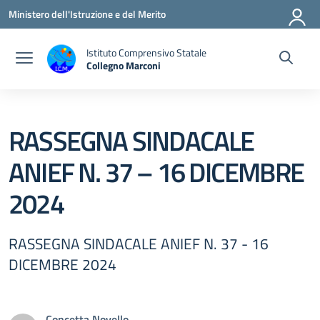
Vai ai contenuti
Vai al menu di navigazione
Vai al footer
Ministero dell'Istruzione e del Merito
Istituto Comprensivo Statale
Collegno Marconi
RASSEGNA SINDACALE
ANIEF N. 37 – 16 DICEMBRE
2024
RASSEGNA SINDACALE ANIEF N. 37 - 16
DICEMBRE 2024
Concetta Novello