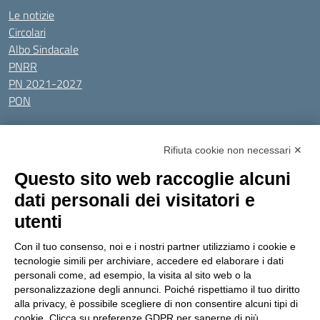
Le notizie
Circolari
Albo Sindacale
PNRR
PN 2021-2027
PON
Tutti gli argomenti
Rifiuta cookie non necessari ✕
Amministrazione Trasparente
Albo online
Privacy Policy
Questo sito web raccoglie alcuni
Dichiarazione di accessibilità
Obiettivi di accessibilità
dati personali dei visitatori e
Seguici su:
utenti
Con il tuo consenso, noi e i nostri partner utilizziamo i cookie e
Indirizzo:
Via Gaetano Donizetti 30, Collegno
tecnologie simili per archiviare, accedere ed elaborare i dati
Centralino:
0114053925
Email:
toic8cg002@istruzione.it
personali come, ad esempio, la visita al sito web o la
Posta elettronica certificata (PEC):
toic8cg002@pec.istruzione.it
personalizzazione degli annunci. Poiché rispettiamo il tuo diritto
alla privacy, è possibile scegliere di non consentire alcuni tipi di
Codice fiscale: 95641450010
cookie. Clicca su preferenze GDPR per saperne di più.