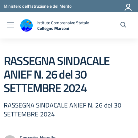
Vai ai contenuti
Vai al menu di navigazione
Vai al footer
Ministero dell'Istruzione e del Merito
Istituto Comprensivo Statale
Collegno Marconi
RASSEGNA SINDACALE
ANIEF N. 26 del 30
SETTEMBRE 2024
RASSEGNA SINDACALE ANIEF N. 26 del 30
SETTEMBRE 2024
Concetta Novello