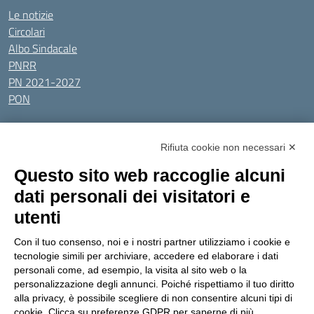
Le notizie
Circolari
Albo Sindacale
PNRR
PN 2021-2027
PON
Tutti gli argomenti
Rifiuta cookie non necessari ✕
Amministrazione Trasparente
Albo online
Privacy Policy
Questo sito web raccoglie alcuni
Dichiarazione di accessibilità
Obiettivi di accessibilità
dati personali dei visitatori e
Seguici su:
utenti
Con il tuo consenso, noi e i nostri partner utilizziamo i cookie e
Indirizzo:
Via Gaetano Donizetti 30, Collegno
tecnologie simili per archiviare, accedere ed elaborare i dati
Centralino:
0114053925
Email:
toic8cg002@istruzione.it
personali come, ad esempio, la visita al sito web o la
Posta elettronica certificata (PEC):
toic8cg002@pec.istruzione.it
personalizzazione degli annunci. Poiché rispettiamo il tuo diritto
alla privacy, è possibile scegliere di non consentire alcuni tipi di
Codice fiscale: 95641450010
cookie. Clicca su preferenze GDPR per saperne di più.