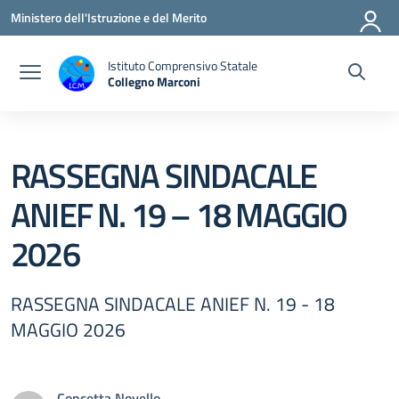
Vai ai contenuti
Vai al menu di navigazione
Vai al footer
Ministero dell'Istruzione e del Merito
Istituto Comprensivo Statale
Collegno Marconi
RASSEGNA SINDACALE
ANIEF N. 19 – 18 MAGGIO
2026
RASSEGNA SINDACALE ANIEF N. 19 - 18
MAGGIO 2026
Concetta Novello