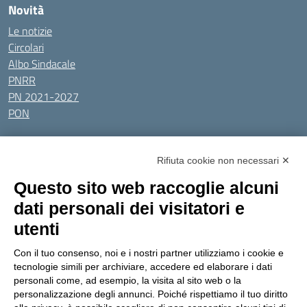
Novità
Le notizie
Circolari
Albo Sindacale
PNRR
PN 2021-2027
PON
Tutti gli argomenti
Rifiuta cookie non necessari ✕
Amministrazione Trasparente
Albo online
Privacy Policy
Questo sito web raccoglie alcuni
Dichiarazione di accessibilità
Obiettivi di accessibilità
dati personali dei visitatori e
Seguici su:
utenti
Con il tuo consenso, noi e i nostri partner utilizziamo i cookie e
Indirizzo:
Via Gaetano Donizetti 30, Collegno
tecnologie simili per archiviare, accedere ed elaborare i dati
Centralino:
0114053925
Email:
toic8cg002@istruzione.it
personali come, ad esempio, la visita al sito web o la
Posta elettronica certificata (PEC):
toic8cg002@pec.istruzione.it
personalizzazione degli annunci. Poiché rispettiamo il tuo diritto