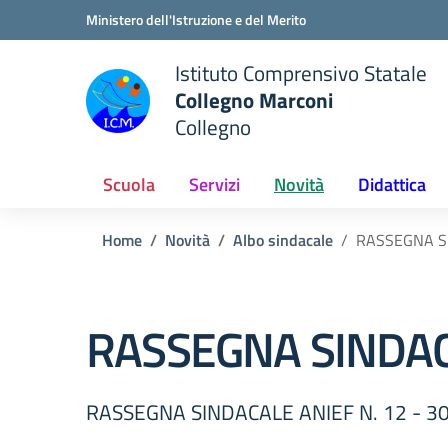
Vai ai contenuti
Vai al menu di navigazione
Vai al footer
Ministero dell'Istruzione e del Merito
Istituto Comprensivo Statale
Collegno Marconi
Collegno
Scuola
Servizi
Novità
Didattica
Home
Novità
Albo sindacale
RASSEGNA SI
RASSEGNA SINDAC
RASSEGNA SINDACALE ANIEF N. 12 - 