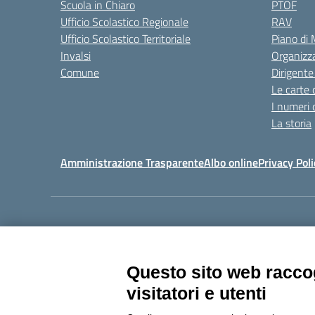
Scuola in Chiaro
PTOF
Ufficio Scolastico Regionale
RAV
Ufficio Scolastico Territoriale
Piano di
Invalsi
Organizz
Comune
Dirigente
Le carte 
I numeri 
La storia
Amministrazione Trasparente
Albo online
Privacy Poli
Centralino:
011405392
Questo sito web raccog
visitatori e utenti