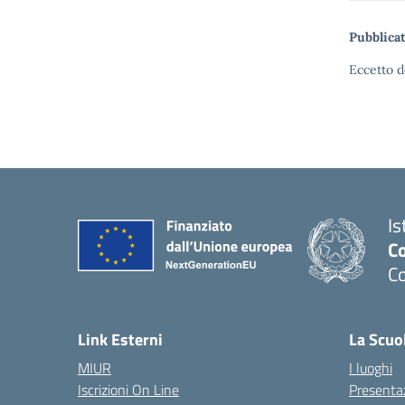
Pubblicat
Eccetto d
Is
C
C
Link Esterni
La Scuo
MIUR
I luoghi
Iscrizioni On Line
Presenta