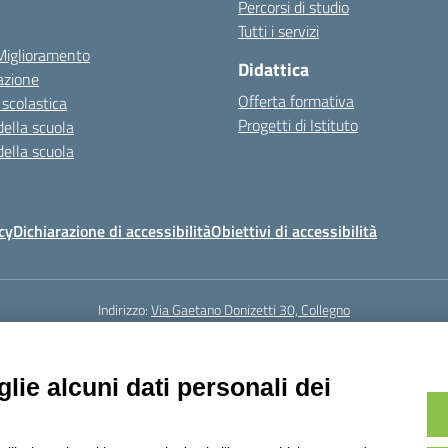
Percorsi di studio
Tutti i servizi
 Miglioramento
Didattica
azione
Offerta formativa
 scolastica
Progetti di Istituto
della scuola
della scuola
cy
Dichiarazione di accessibilità
Obiettivi di accessibilità
Indirizzo:
Via Gaetano Donizetti 30, Collegno
5
Email:
toic8cg002@istruzione.it
Posta elettronica certificata (PEC):
toic8
Codice fiscale: 95641450010
lie alcuni dati personali dei
Codice meccanografico:
toic8cg002
Codice Indice delle Pubbliche Amministrazioni (IPA): D0ZZDV0V
Codice unico di fatturazione (CUF): FJDH3Z