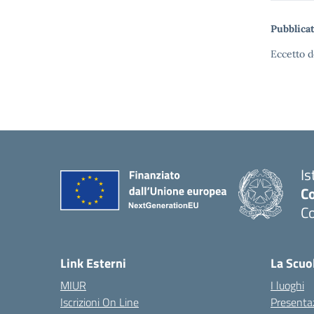
Pubblicat
Eccetto d
Is
C
C
Link Esterni
La Scuo
MIUR
I luoghi
Iscrizioni On Line
Presenta