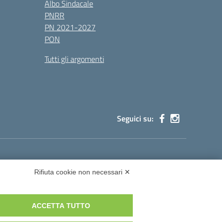
Albo Sindacale
PNRR
PN 2021-2027
PON
Tutti gli argomenti
Seguici su:
cg002@pec.istruzione.it
Rifiuta cookie non necessari ✕
ACCETTA TUTTO