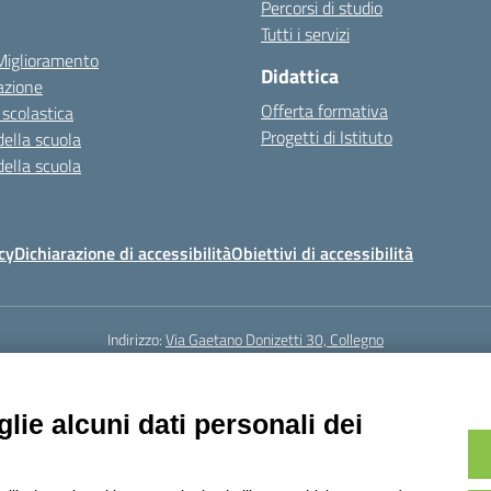
Percorsi di studio
Tutti i servizi
 Miglioramento
Didattica
azione
Offerta formativa
 scolastica
Progetti di Istituto
della scuola
della scuola
cy
Dichiarazione di accessibilità
Obiettivi di accessibilità
Indirizzo:
Via Gaetano Donizetti 30, Collegno
5
Email:
toic8cg002@istruzione.it
Posta elettronica certificata (PEC):
toic8
Codice fiscale: 95641450010
lie alcuni dati personali dei
Codice meccanografico:
toic8cg002
Codice Indice delle Pubbliche Amministrazioni (IPA): D0ZZDV0V
Codice unico di fatturazione (CUF): FJDH3Z