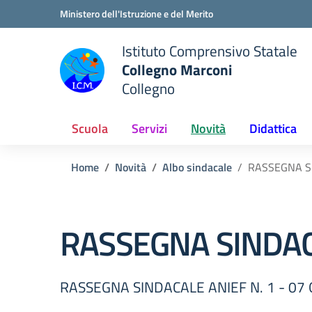
Vai ai contenuti
Vai al menu di navigazione
Vai al footer
Ministero dell'Istruzione e del Merito
Istituto Comprensivo Statale
Collegno Marconi
Collegno
Scuola
Servizi
Novità
Didattica
Home
Novità
Albo sindacale
RASSEGNA SI
RASSEGNA SINDACA
RASSEGNA SINDACALE ANIEF N. 1 - 07