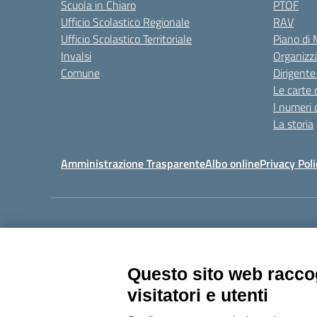
Scuola in Chiaro
PTOF
Ufficio Scolastico Regionale
RAV
Ufficio Scolastico Territoriale
Piano di
Invalsi
Organizz
Comune
Dirigente
Le carte 
I numeri 
La storia
Amministrazione Trasparente
Albo online
Privacy Poli
Centralino:
011405392
Questo sito web raccog
visitatori e utenti