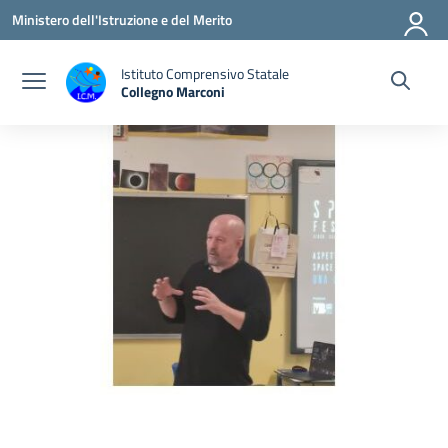
Vai ai contenuti
Vai al menu di navigazione
Vai al footer
Ministero dell'Istruzione e del Merito
Istituto Comprensivo Statale
Collegno Marconi