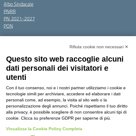
Albo Sindacale
PNRR
PN 2021-2027
PON
Tutti gli argomenti
Rifiuta cookie non necessari ✕
Amministrazione Trasparente
Albo online
Privacy Policy
Questo sito web raccoglie alcuni
Dichiarazione di accessibilità
Obiettivi di accessibilità
dati personali dei visitatori e
Seguici su:
utenti
Con il tuo consenso, noi e i nostri partner utilizziamo i cookie e
Indirizzo:
Via Gaetano Donizetti 30, Collegno
tecnologie simili per archiviare, accedere ed elaborare i dati
Centralino:
0114053925
Email:
toic8cg002@istruzione.it
personali come, ad esempio, la visita al sito web o la
Posta elettronica certificata (PEC):
toic8cg002@pec.istruzione.it
personalizzazione degli annunci. Poiché rispettiamo il tuo diritto
alla privacy, è possibile scegliere di non consentire alcuni tipi di
Codice fiscale: 95641450010
cookie. Clicca su preferenze GDPR per saperne di più.
Codice meccanografico:
toic8cg002
Visualizza la Cookie Policy Completa
Codice Indice delle Pubbliche Amministrazioni (IPA): D0ZZDV0V