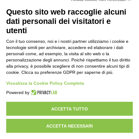
Amministrazione Trasparente
Albo online
Privacy Policy
Questo sito web raccoglie alcuni
Dichiarazione di accessibilità
Obiettivi di accessibilità
dati personali dei visitatori e
Seguici su:
utenti
Con il tuo consenso, noi e i nostri partner utilizziamo i cookie e
Indirizzo:
Via Gaetano Donizetti 30, Collegno
tecnologie simili per archiviare, accedere ed elaborare i dati
Centralino:
0114053925
Email:
toic8cg002@istruzione.it
personali come, ad esempio, la visita al sito web o la
Posta elettronica certificata (PEC):
toic8cg002@pec.istruzione.it
personalizzazione degli annunci. Poiché rispettiamo il tuo diritto
alla privacy, è possibile scegliere di non consentire alcuni tipi di
Codice fiscale: 95641450010
cookie. Clicca su preferenze GDPR per saperne di più.
Codice meccanografico:
toic8cg002
Visualizza la Cookie Policy Completa
Codice Indice delle Pubbliche Amministrazioni (IPA): D0ZZDV0V
Codice unico di fatturazione (CUF): FJDH3Z
Powered by
Copyright 2023 © ISTITUTO COMPRENSIVO "GUGLIELMO MARCONI" |
PEC: TOIC8CG002@pec.istruzione.it
ACCETTA TUTTO
ACCETTA NECESSARI
Idea e progetto di Designers Italia