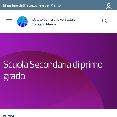
Vai ai contenuti
Vai al menu di navigazione
Vai al footer
Ministero dell'Istruzione e del Merito
Istituto Comprensivo Statale
Collegno Marconi
Scuola Secondaria di primo
grado
FILTRI