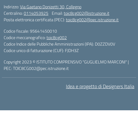
Indirizzo:
Via Gaetano Donizetti 30, Collegno
Centralino:
0114053925
Email:
toic8cg002@istruzione.it
Posta elettronica certificata (PEC):
toic8cg002@pec.istruzione.it
Codice fiscale: 95641450010
Codice meccanografico:
toic8cg002
Codice Indice delle Pubbliche Amministrazioni (IPA): D0ZZDV0V
Codice unico di fatturazione (CUF): FJDH3Z
Copyright 2023 © ISTITUTO COMPRENSIVO "GUGLIELMO MARCONI" |
PEC: TOIC8CG002@pec.istruzione.it
Idea e progetto di Designers Italia