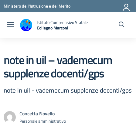
Vai ai contenuti
Vai al menu di navigazione
Vai al footer
Ministero dell'Istruzione e del Merito
Istituto Comprensivo Statale
Collegno Marconi
note in uil – vademecum
supplenze docenti/gps
note in uil - vademecum supplenze docenti/gps
Concetta Novello
Personale amministrativo