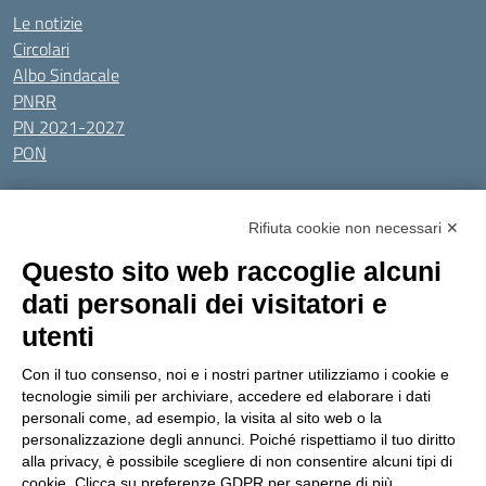
Le notizie
Circolari
Albo Sindacale
PNRR
PN 2021-2027
PON
Tutti gli argomenti
Rifiuta cookie non necessari ✕
Amministrazione Trasparente
Albo online
Privacy Policy
Questo sito web raccoglie alcuni
Dichiarazione di accessibilità
Obiettivi di accessibilità
dati personali dei visitatori e
Seguici su:
utenti
Con il tuo consenso, noi e i nostri partner utilizziamo i cookie e
Indirizzo:
Via Gaetano Donizetti 30, Collegno
tecnologie simili per archiviare, accedere ed elaborare i dati
Centralino:
0114053925
Email:
toic8cg002@istruzione.it
personali come, ad esempio, la visita al sito web o la
Posta elettronica certificata (PEC):
toic8cg002@pec.istruzione.it
personalizzazione degli annunci. Poiché rispettiamo il tuo diritto
alla privacy, è possibile scegliere di non consentire alcuni tipi di
Codice fiscale: 95641450010
cookie. Clicca su preferenze GDPR per saperne di più.