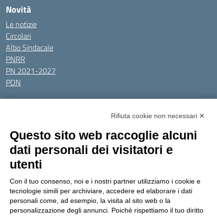
Novità
Le notizie
Circolari
Albo Sindacale
PNRR
PN 2021-2027
PON
Tutti gli argomenti
Rifiuta cookie non necessari ✕
Amministrazione Trasparente
Albo online
Privacy Policy
Questo sito web raccoglie alcuni
Dichiarazione di accessibilità
Obiettivi di accessibilità
dati personali dei visitatori e
Seguici su:
utenti
Con il tuo consenso, noi e i nostri partner utilizziamo i cookie e
Indirizzo:
Via Gaetano Donizetti 30, Collegno
tecnologie simili per archiviare, accedere ed elaborare i dati
Centralino:
0114053925
Email:
toic8cg002@istruzione.it
personali come, ad esempio, la visita al sito web o la
Posta elettronica certificata (PEC):
toic8cg002@pec.istruzione.it
personalizzazione degli annunci. Poiché rispettiamo il tuo diritto