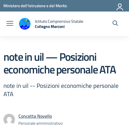
Vai ai contenuti
Vai al menu di navigazione
Vai al footer
Ministero dell'Istruzione e del Merito
Istituto Comprensivo Statale
Collegno Marconi
note in uil — Posizioni
economiche personale ATA
note in uil -- Posizioni economiche personale
ATA
Concetta Novello
Personale amministrativo